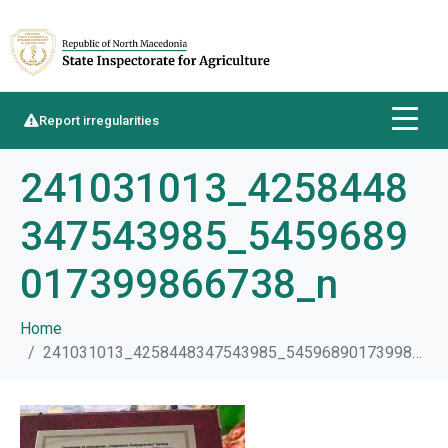
Report irregularities
241031013_4258448
347543985_5459689
017399866738_n
Home
241031013_4258448347543985_5459689017399866738_n