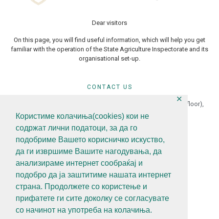
Dear visitors
On this page, you will find useful information, which will help you get
familiar with the operation of the State Agriculture Inspectorate and its
organisational set-up.
CONTACT US
✕
St.Goce Delchev No.18 (Macedonian Radio Television 13 floor),
1000 Skopje, North Macedonia
Користиме колачиња(cookies) кои не
содржат лични податоци, за да го
+389 (0)2 3121 462
подобриме Вашето корисничко искуство,
+389 (0)2 3121 462
да ги извршиме Вашите нагодувања, да
diz@diz.gov.mk
анализираме интернет сообраќај и
подобро да ја заштитиме нашата интернет
FOLLOW US
страна. Продолжете со користење и
прифатете ги сите доколку се согласувате
со начинот на употреба на колачиња.