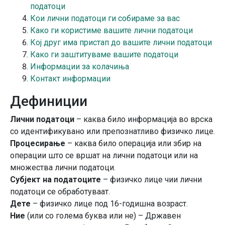
податоци
Кои лични податоци ги собираме за вас
Како ги користиме вашите лични податоци
Кој друг има пристап до вашите лични податоци
Како ги заштитуваме вашите податоци
Информации за колачиња
Контакт информации
Дефиниции
Лични податоци
– каква било информација во врска
со идентификувано или препознатливо физичко лице.
Процесирање
– каква било операција или збир на
операции што се вршат на лични податоци или на
множества лични податоци.
Субјект на податоците
– физичко лице чии лични
податоци се обработуваат.
Дете
– физичко лице под 16-годишна возраст.
Ние
(или со голема буква или не) – Државен