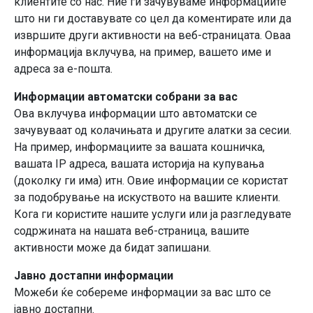
клиентите со нас. Ние ги зачувуваме информациите
што ни ги доставувате со цел да коментирате или да
извршите други активности на веб-страницата. Оваа
информација вклучува, на пример, вашето име и
адреса за е-пошта.
Информации автоматски собрани за вас
Ова вклучува информации што автоматски се
зачувуваат од колачињата и другите алатки за сесии.
На пример, информациите за вашата кошничка,
вашата IP адреса, вашата историја на купувања
(доколку ги има) итн. Овие информации се користат
за подобрување на искуството на вашите клиенти.
Кога ги користите нашите услуги или ја разгледувате
содржината на нашата веб-страница, вашите
активности може да бидат запишани.
Јавно достапни информации
Можеби ќе собереме информации за вас што се
јавно достапни.