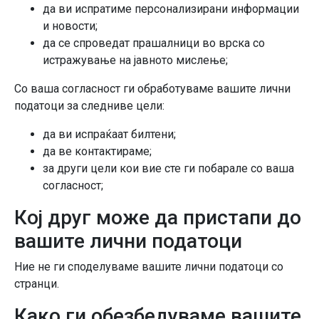
да ви испратиме персонализирани информации
и новости;
да се спроведат прашалници во врска со
истражување на јавното мислење;
Со ваша согласност ги обработуваме вашите лични
податоци за следниве цели:
да ви испраќаат билтени;
да ве контактираме;
за други цели кои вие сте ги побарале со ваша
согласност;
Кој друг може да пристапи до
вашите лични податоци
Ние не ги споделуваме вашите лични податоци со
странци.
Како ги обезбедуваме вашите