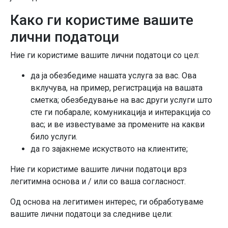
Како ги користиме вашите
лични податоци
Ние ги користиме вашите лични податоци со цел:
да ја обезбедиме нашата услуга за вас. Ова
вклучува, на пример, регистрација на вашата
сметка; обезбедување на вас други услуги што
сте ги побарале; комуникација и интеракција со
вас; и ве известуваме за промените на какви
било услуги.
да го зајакнеме искуството на клиентите;
Ние ги користиме вашите лични податоци врз
легитимна основа и / или со ваша согласност.
Од основа на легитимен интерес, ги обработуваме
вашите лични податоци за следниве цели: