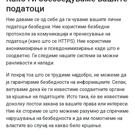
податоци
Ние даваме се од себе да ги чуваме вашите лични
податоци безбедни. Ние користиме безбедни
протоколи за комуникација и пренесување на
податоци (како што се HTTPS). Ние користиме
анонимизирање и псевдонимизирање каде што е
соодветно. Ги следиме нашите системи за можни
ранливости и напади.
И покрај тоа што се трудиме најдобро, не можеме да
ја гарантираме безбедноста на информациите. Сепак,
ветуваме дека ќе ги известиме соодветните органи
за кршење на податоците. Исто така, ќе ве известиме
доколку постои закана за вашите права или интереси.
Ние ќе сториме се што можеме разумно да спречиме
нарушувања на безбедноста и да им помогнеме на
властите во случај на какво било кршење.