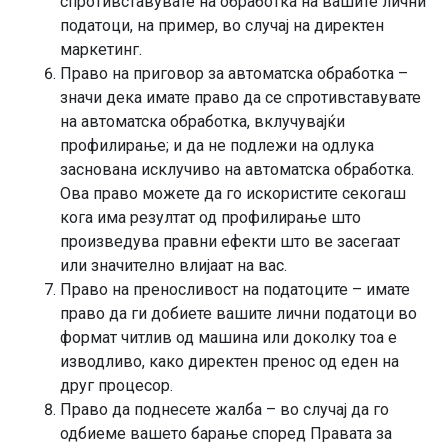
спротивставувате на обработка на вашите лични
податоци, на пример, во случај на директен
маркетинг.
Право на приговор за автоматска обработка –
значи дека имате право да се спротивставувате
на автоматска обработка, вклучувајќи
профилирање; и да не подлежи на одлука
заснована исклучиво на автоматска обработка.
Ова право можете да го искористите секогаш
кога има резултат од профилирање што
произведува правни ефекти што ве засегаат
или значително влијаат на вас.
Право на преносливост на податоците – имате
право да ги добиете вашите лични податоци во
формат читлив од машина или доколку тоа е
изводливо, како директен пренос од еден на
друг процесор.
Право да поднесете жалба – во случај да го
одбиеме вашето барање според Правата за