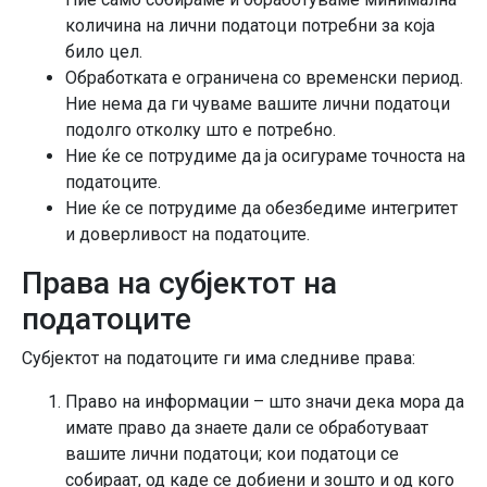
количина на лични податоци потребни за која
било цел.
Обработката е ограничена со временски период.
Ние нема да ги чуваме вашите лични податоци
подолго отколку што е потребно.
Ние ќе се потрудиме да ја осигураме точноста на
податоците.
Ние ќе се потрудиме да обезбедиме интегритет
и доверливост на податоците.
Права на субјектот на
податоците
Субјектот на податоците ги има следниве права:
Право на информации – што значи дека мора да
имате право да знаете дали се обработуваат
вашите лични податоци; кои податоци се
собираат, од каде се добиени и зошто и од кого