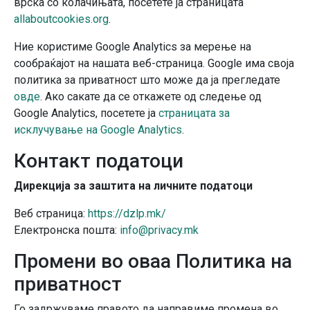
врска со колачињата, посетете ја страницата
allaboutcookies.org
.
Ние користиме Google Analytics за мерење на
сообраќајот на нашата веб-страница. Google има своја
политика за приватност што може да ја прегледате
овде
. Ако сакате да се откажете од следење од
Google Analytics, посетете ја
страницата за
исклучување на Google Analytics
.
Контакт податоци
Дирекција за заштита на личните податоци
Веб страница:
https://dzlp.mk/
Електронска пошта:
info@privacy.mk
Промени во оваа Политика на
приватност
Го задржуваме правото да направиме промена во