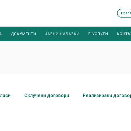
А
ДОКУМЕНТИ
ЈАВНИ НАБАВКИ
E-УСЛУГИ
КОНТА
гласи
Склучени договори
Реализирани догово