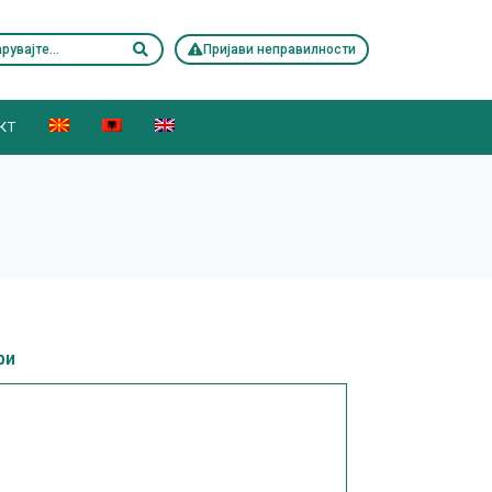
Пријави неправилности
КТ
ри