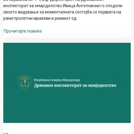
инспекторат за земјоделство Ивица Ангеловски го сподели
своето видување за моменталната состојба со појавата на
рани пролетни мразеви и ризикот од
Прочитајте повеќе
ПРИЈАВИ
НЕПРАВИЛНОСТ
Со цел да им се помогне на граѓаните во
остварувањето и заштитата на нивните
права од областа на земјоделството
„Државниот инспекторат за
земјоделство“ отвори бесплатна