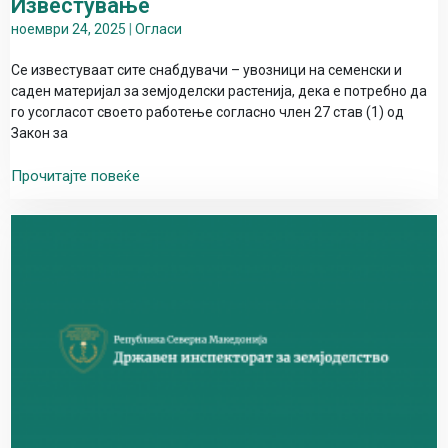
телефонска линија со број
Известување
ноември 24, 2025
|
Огласи
0800 11 000
Се известуваат сите снабдувачи – увозници на семенски и
саден материјал за земјоделски растенија, дека е потребно да
На телефонскиот број може да се врти
го усогласот своето работење согласно член 27 став (1) од
од фиксен и мобилен телефон и истиот
Закон за
е достапен секој работен ден од 08 и 30
Прочитајте повеќе
h до 16 и 30 h.