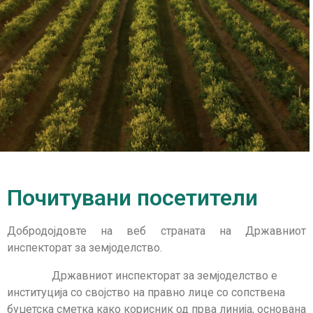
Почитувани посетители
Добродојдовте на веб страната на Државниот
инспекторат за земјоделство.
Државниот инспекторат за земјоделство е
институција со својство на правно лице со сопствена
буџетска сметка како корисник од прва линија, основана