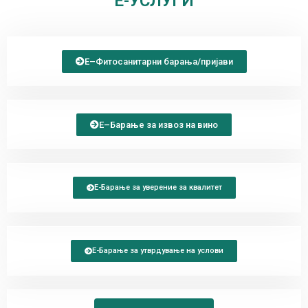
Е-УСЛУГИ
Е–Фитосанитарни барања/пријави
Е–Барање за извоз на вино
Е-Барање за уверение за квалитет
Е-Барање за утврдување на услови