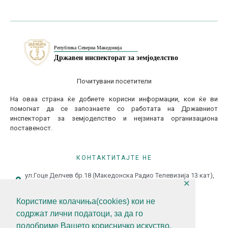
Почитувани посетители
На оваа страна ќе добиете корисни информации, кои ќе ви
помогнат да се запознаете со работата на Државниот
инспекторат за земјоделство и нејзината организациона
поставеност.
КОНТАКТИТАЈТЕ НЕ
ул.Гоце Делчев бр.18 (Македонска Радио Телевизија 13 кат),
✕
1000 Скопје, Р.С.Македонија
+389 (0)2 3121 462
Користиме колачиња(cookies) кои не
содржат лични податоци, за да го
+389 (0)2 3121 462
подобриме Вашето корисничко искуство,