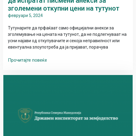
да испратат писмени анекси за
зголемени откупни цени на тутунот
февруари 5, 2024
Тутунарите да прфаќаат само официјални анекси за
зголемување на цената на тутунот, да не подлегнуваат на
усни најави од откупувачите и секоја неправилност или
евентуална злоупотреба да ја пријават, порачува
Прочитајте повеќе