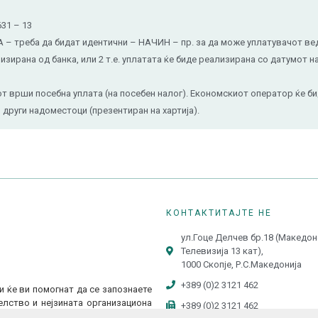
31 – 13
треба да бидат идентични – НАЧИН – пр. за да може уплатувачот ведн
изирана од банка, или 2 т.е. уплатата ќе биде реализирана со датумот н
 врши посебна уплата (на посебен налог). Економскиот оператор ќе би
други надоместоци (презентиран на хартија).
КОНТАКТИТАЈТЕ НЕ
ул.Гоце Делчев бр.18 (Македо
Телевизија 13 кат),
1000 Скопје, Р.С.Македонија
+389 (0)2 3121 462
и ќе ви помогнат да се запознаете
лство и нејзината организациона
+389 (0)2 3121 462