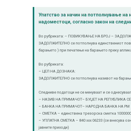
Упатство за начин на потполнување на 
надоместоци, согласно закон на следни
Во рубриката: – ПОВИКУВАЊЕ НА БРОЈ – ЗАДОЛ
ЗАДОЛЖИТЕЛНО се потполнува единствениот повикув
барањето ) при печатење на барањето преку аплика
Во рубриката:
– ЦЕЛ НА ДОЗНАКА:
ЗАДОЛЖИТЕЛНО се потполнува називот на барањето
Следниве податоци не се менуваат и се однесуваат
– НАЗИВ НА ПРИМАЧОТ– БУЏЕТ НА РЕПУБЛИКА С
– БАНКА НА ПРИМАЧОТ– НАРОДНА БАНКА НА РМ
– СМЕТКА – единствена трезорска сметка 100000
– УПЛАТНА СМЕТКА – 840 xxx 06233 (се внесува оз
јавните приходи)