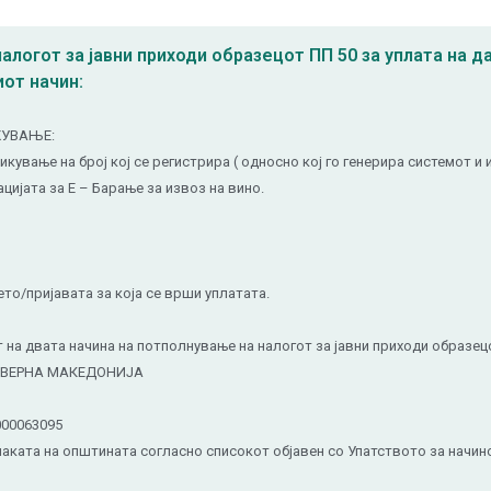
налогот за јавни приходи образецот ПП 50 за уплата на 
от начин:
ЖУВАЊЕ:
ање на број кој се регистрира ( односно кој го генерира системот и 
цијата за Е – Барање за извоз на вино.
/пријавата за која се врши уплатата.
 на двата начина на потполнување на налогот за јавни приходи образец
ЕВЕРНА МАКЕДОНИЈА
000063095
наката на општината согласно списокот објавен со Упатството за начи