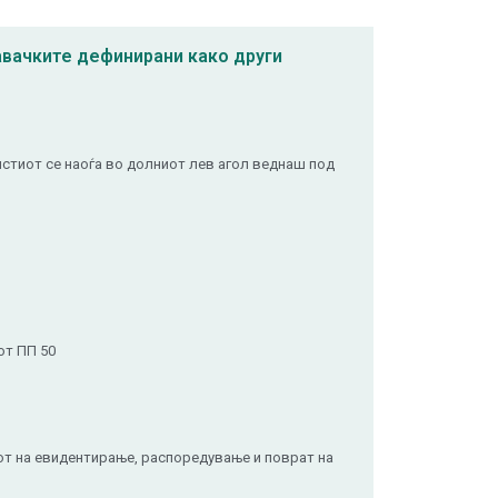
давачките дефинирани како други
истиот се наоѓа во долниот лев агол веднаш под
от ПП 50
нот на евидентирање, распоредување и поврат на