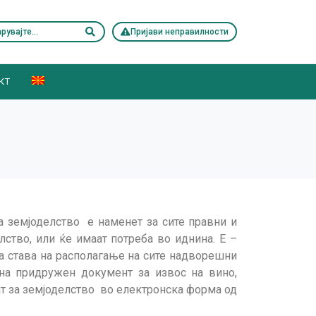
Пријави неправилности
КТ
а земјоделство е наменет за сите правни и
ство, или ќе имаат потреба во иднина. Е –
ја става на располагање на сите надворешни
на придружен документ за извос на вино,
ат за земјоделство во електронска форма од