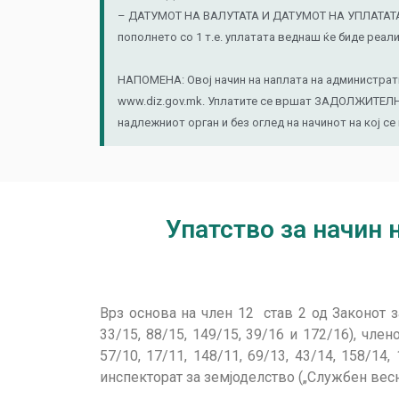
– ДАТУМОТ НА ВАЛУТАТА И ДАТУМОТ НА УПЛАТАТА тр
пополнето со 1 т.е. уплатата веднаш ќе биде реали
НАПОМЕНА: Овој начин на наплата на административ
www.diz.gov.mk. Уплатите се вршат ЗАДОЛЖИТЕЛНО 
надлежниот орган и без оглед на начинот на кој се
Упатство за начин 
Врз основа на член 12 став 2 од Законот з
33/15, 88/15, 149/15, 39/16 и 172/16), член
57/10, 17/11, 148/11, 69/13, 43/14, 158/1
инспекторат за земјоделство („Службен весн