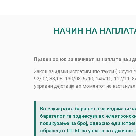
НАЧИН НА НАПЛАТ
Правен основ за начинот на наплата на а
Закон за административните такси (,,Службен 
92/07, 88/08, 130/08, 6/10, 145/10, 117/11,
управни дејствија во моментот на настанува
Во случај кога барањето за издавање на
барателот ги поднесува во електронски
повикување на број, односно единствен
образецот ПП 50 за уплата на админист