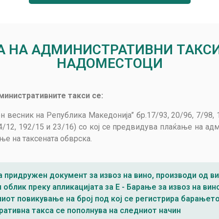
А НА АДМИНИСТРАТИВНИ ТАКС
НАДОМЕСТОЦИ
дминистративните такси се:
весник на Република Македонија’’ бр.17/93, 20/96, 7/98, 13
 84/12, 192/15 и 23/16) со кој се предвидува плаќање на а
ње на таксената обврска.
 придружен документ за извоз на вино, производи од ви
 облик преку апликацијата за Е - Барање за извоз на ви
иот повикување на број под кој се регистрира барањето 
ративна такса се пополнува на следниот начин