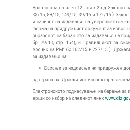
Врз основа на член 12 став 2 од Законот з
33/15, 88/15, 149/15, 39/16 и 172/16 ), Зак
и начинот на издавање на уверението за кв
форма на придружниот документ за извоз на 
образецот на барањето за издавање на при
бр. 79/13, стр. 154), и Правилникот за в
весник на РМ” бр.162/15 и 227/15 ) Државн
за издавање на:
Барање за издавање на придружен доку
од страна на Државниот инспекторат за зем
Електронското поднесување на барање за из
врши со избор на следниот линк
www.diz.go