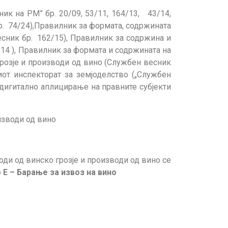
ик на РМ” бр. 20/09, 53/11, 164/13, 43/14,
 бр. 74/24),Правилник за формата, содржината
есник бр. 162/15), Правилник за содржина и
 14 ), Правилник за формата и содржината на
розје и производи од вино (Службен весник
иот инспекторат за земјоделство („Службен
 дигитално аплицирање на правните субјекти
изводи од вино
ди од винско грозје и производи од вино се
о
Е – Барање за извоз на вино