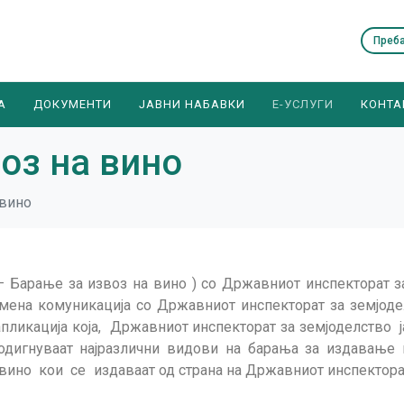
А
ДОКУМЕНТИ
ЈАВНИ НАБАВКИ
E-УСЛУГИ
КОНТА
оз на вино
 вино
 – Барање за извоз на вино ) со Државниот инспекторат з
мена комуникација со Државниот инспекторат за земјодел
пликација која, Државниот инспекторат за земјоделство 
игнуваат најразлични видови на барања за издавање 
 вино кои се издаваат од страна на Државниот инспектор