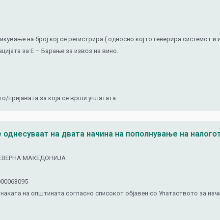
ање на број кој се регистрира ( односно кој го генерира системот и 
цијата за Е – Барање за извоз на вино.
/пријавата за која се врши уплатата
 однесуваат на двата начина на пополнување на налогот
СЕВЕРНА МАКЕДОНИЈА
000063095
наката на општината согласно списокот објавен со Упатаството за нач