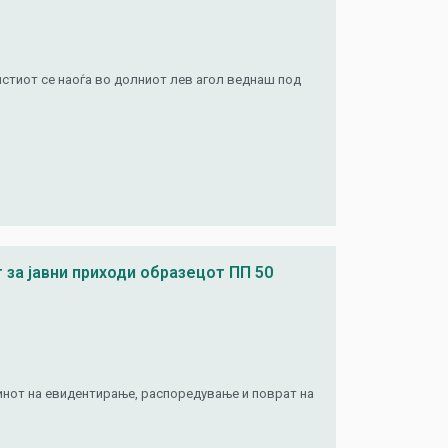
истиот се наоѓа во долниот лев агол веднаш под
 за јавни приходи образецот ПП 50
инот на евидентирање, распоредување и поврат на