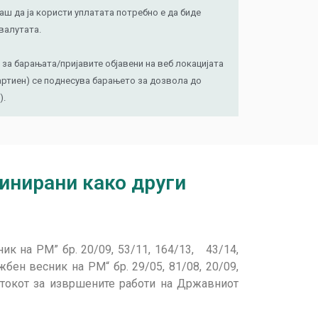
 да ја користи уплатата потребно е да биде
 валутата.
за барањата/пријавите објавени на веб локацијата
артиен) се поднесува барањето за дозвола до
).
финирани како други
ик на РМ” бр. 20/09, 53/11, 164/13, 43/14,
ужбен весник на РМ“ бр. 29/05, 81/08, 20/09,
местокот за извршените работи на Државниот