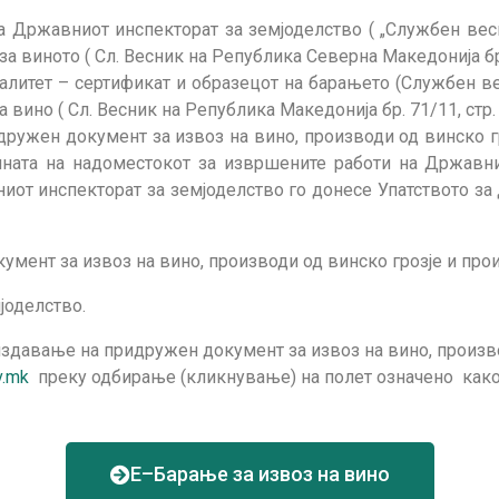
а Државниот инспекторат за земјоделство ( „Службен весн
он за виното ( Сл. Весник на Република Северна Македонија
алитет – сертификат и образецот на барањето (Службен в
вино ( Сл. Весник на Република Македонија бр. 71/11, стр.
дружен документ за извоз на вино, производи од винско г
исината на надоместокот за извршените работи на Државн
иот инспекторат за земјоделство го донесе Упатството за
мент за извоз на вино, производи од винско грозје и про
јоделство.
давање на придружен документ за извоз на вино, произво
v.mk
преку одбирање (кликнување) на полет означено как
Е–Барање за извоз на вино