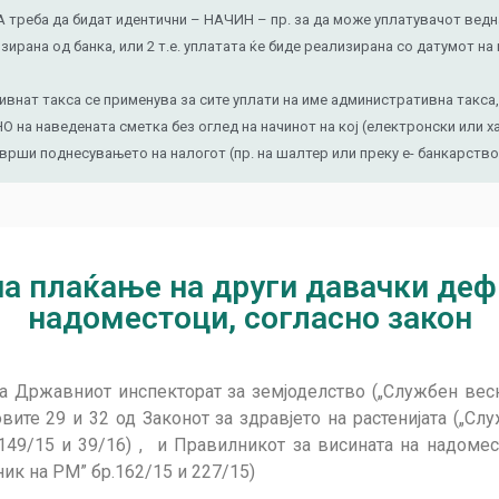
еба да бидат идентични – НАЧИН – пр. за да може уплатувачот веднаш
зирана од банка, или 2 т.е. уплатата ќе биде реализирана со датумот на
нат такса се применува за сите уплати на име административна такса, 
на наведената сметка без оглед на начинот на кој (електронски или х
 врши поднесувањето на налогот (пр. на шалтер или преку е- банкарство
на плаќање на други давачки де
надоместоци, согласно закон
а Државниот инспекторат за земјоделство („Службен весн
овите 29 и 32 од Законот за здравјето на растенијата („Сл
4, 149/15 и 39/16) , и Правилникот за висината на надо
ик на РМ” бр.162/15 и 227/15)