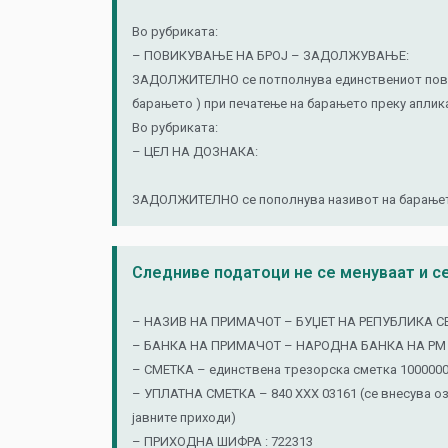
Во рубриката:
– ПОВИКУВАЊЕ НА БРОЈ – ЗАДОЛЖУВАЊЕ:
ЗАДОЛЖИТЕЛНО се потполнува единствениот повикув
барањето ) при печатење на барањето преку аплика
Во рубриката:
– ЦЕЛ НА ДОЗНАКА:
ЗАДОЛЖИТЕЛНО се пополнува називот на барањето
Следниве податоци не се менуваат и се
– НАЗИВ НА ПРИМАЧОТ – БУЏЕТ НА РЕПУБЛИКА 
– БАНКА НА ПРИМАЧОТ – НАРОДНА БАНКА НА РМ
– СМЕТКА – единствена трезорска сметка 100000
– УПЛАТНА СМЕТКА – 840 ХХХ 03161 (се внесува оз
јавните приходи)
– ПРИХОДНА ШИФРА : 722313