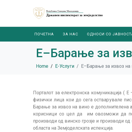
ПОЧЕТНА
ЗА НАС
ОДНОСИ СО ЈАВНОСТ
Е–Барање за изв
Home
E-Услуги
Е–Барање за извоз на
Порталот за електронска комуникација ( Е
физички лица кои до сега остварувале пис
Барање за извоз на вино е дополнителена а
корисници со цел да им овозможи да под
производи од винско грозје и производи од
областа на Земјоделската испекција.