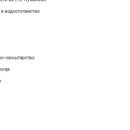
 и водостопанство
ро-овоштарствo
копје
е