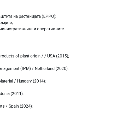
тита на растенијата (EPPO);
емјите;
дминистративните и оперативните
oducts of plant origin / / USA (2015);
Management (IPM) / Netherland (2020);
aterial / Hungary (2014);
donia (2011);
ts / Spain (2024);