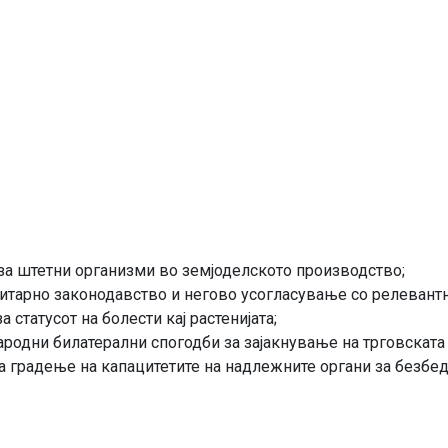
за штетни организми во земјоделското производство;
итарно законодавство и негово усогласување со релевантн
статусот на болести кај растенијата;
родни билатерални спогодби за зајакнување на трговската 
а градење на капацитетите на надлежните органи за безбедн