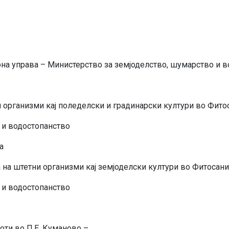
на управа – Министерство за земјоделство, шумарство и 
 организми кај поледелски и градинарски култури во Фито
 и водостопанство
а
на штетни организми кај земјоделски култури во Фитосани
 и водостопанство
оти во П.Е. Куманово –