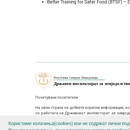
Better Training for Safer Food (BTSF) – E
Почитувани посетители
На оваа страна ќе добиете корисни информации, ко
со работата на Државниот инспекторат за земјоде
поставеност.
Користиме колачиња(cookies) кои не содржат лични под