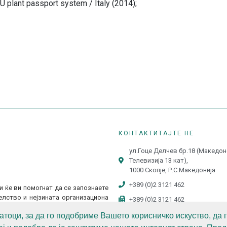
U plant passport system / Italy (2014);
КОНТАКТИТАЈТЕ НЕ
ул.Гоце Делчев бр.18 (Македо
Телевизија 13 кат),
1000 Скопје, Р.С.Македонија
+389 (0)2 3121 462
и ќе ви помогнат да се запознаете
лство и нејзината организациона
+389 (0)2 3121 462
diz@diz.gov.mk
атоци, за да го подобриме Вашето корисничко искуство, да