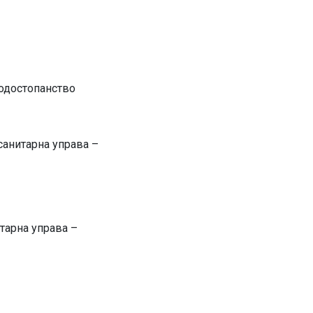
водостопанство
санитарна управа –
тарна управа –