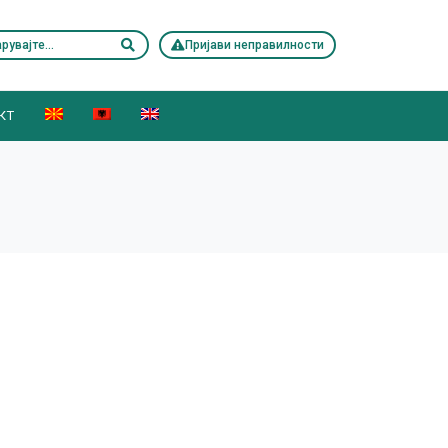
Пријави неправилности
КТ