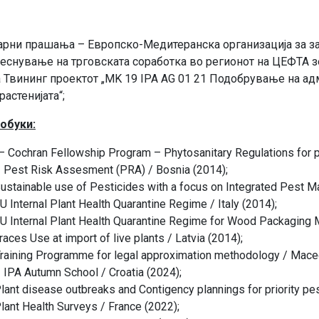
арни прашања – Европско-Медитеранска организација за заш
леснување на трговската соработка во регионот на ЦЕФТА з
 Твининг проектот „MK 19 IPA AG 01 21 Подобрување на а
растенијата“;
обуки:
– Cochran Fellowship Program – Phytosanitary Regulations for pr
– Pest Risk Assesment (PRA) / Bosnia (2014);
 Sustainable use of Pesticides with a focus on Integrated Pest 
U Internal Plant Health Quarantine Regime / Italy (2014);
EU Internal Plant Health Quarantine Regime for Wood Packaging M
races Use at import of live plants / Latvia (2014);
Training Programme for legal approximation methodology / Mace
 IPA Autumn School / Croatia (2024);
Plant disease outbreaks and Contigency plannings for priority pes
Plant Health Surveys / France (2022);