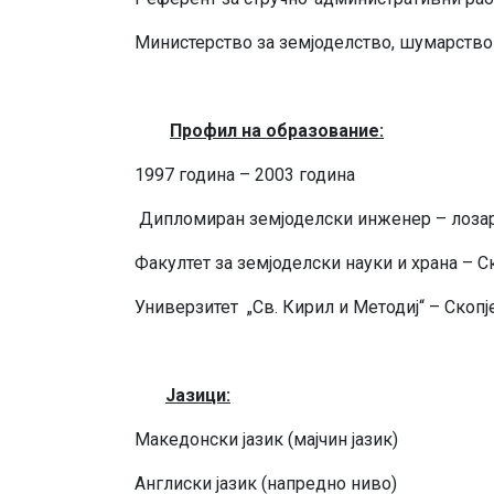
Министерство за земјоделство, шумарство
Профил на о
бразование
:
1997 година – 2003 година
Дипломиран земјоделски инженер – лоза
Факултет за земјоделски науки и храна – С
Универзитет „Св. Кирил и Методиј“ – Скопј
Јазици
:
Македонски јазик (мајчин јазик)
Англиски јазик (напредно ниво)