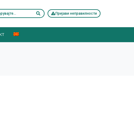
Пријави неправилности
КТ