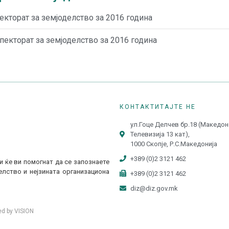
кторат за земјоделство за 2016 година
екторат за земјоделство за 2016 година
КОНТАКТИТАЈТЕ НЕ
ул.Гоце Делчев бр.18 (Македо
Телевизија 13 кат),
1000 Скопје, Р.С.Македонија
+389 (0)2 3121 462
и ќе ви помогнат да се запознаете
лство и нејзината организациона
+389 (0)2 3121 462
diz@diz.gov.mk
d by VISION