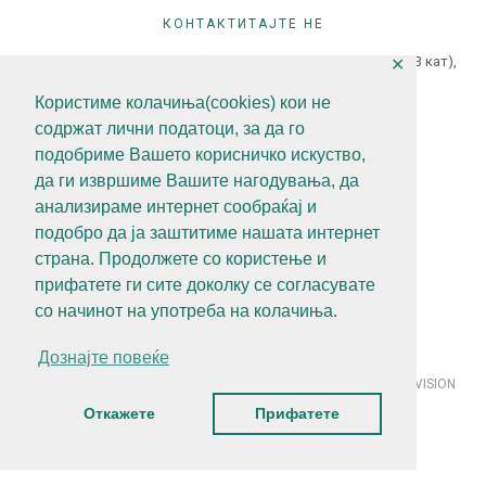
КОНТАКТИТАЈТЕ НЕ
ул.Гоце Делчев бр.18 (Македонска Радио Телевизија 13 кат),
✕
1000 Скопје, Р.С.Македонија
Користиме колачиња(cookies) кои не
+389 (0)2 3121 462
содржат лични податоци, за да го
+389 (0)2 3121 462
подобриме Вашето корисничко искуство,
diz@diz.gov.mk
да ги извршиме Вашите нагодувања, да
анализираме интернет сообраќај и
СЛЕДЕТЕ НЕ
подобро да ја заштитиме нашата интернет
страна. Продолжете со користење и
прифатете ги сите доколку се согласувате
со начинот на употреба на колачиња.
Политика за приватност
Алатки за приватност
Дознајте повеќе
© 2021 Државен инспекторат за земјоделство | Developed by VISION
Откажете
Прифатете