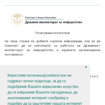
Почитувани посетители
На оваа страна ќе добиете корисни информации, кои ќе ви
помогнат да се запознаете со работата на Државниот
инспекторат за земјоделство и нејзината организациона
поставеност.
✕
КОНТАКТИТАЈТЕ НЕ
Користиме колачиња(cookies) кои не
ул.Гоце Делчев бр.18 (Македонска Радио Телевизија 13 кат),
содржат лични податоци, за да го
1000 Скопје, Р.С.Македонија
подобриме Вашето корисничко искуство,
+389 (0)2 3121 462
да ги извршиме Вашите нагодувања, да
+389 (0)2 3121 462
анализираме интернет сообраќај и
diz@diz.gov.mk
подобро да ја заштитиме нашата интернет