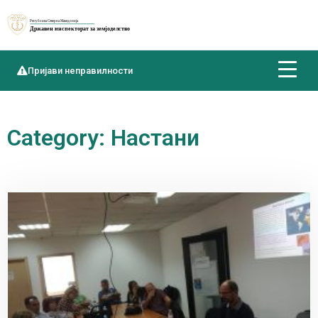
Пријави неправилности
Category: Настани