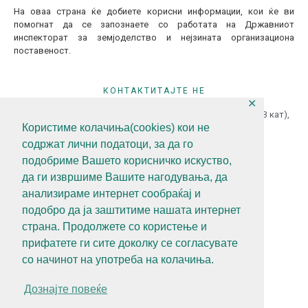
На оваа страна ќе добиете корисни информации, кои ќе ви
помогнат да се запознаете со работата на Државниот
инспекторат за земјоделство и нејзината организациона
поставеност.
КОНТАКТИТАЈТЕ НЕ
✕
ул.Гоце Делчев бр.18 (Македонска Радио Телевизија 13 кат),
Користиме колачиња(cookies) кои не
1000 Скопје, Р.С.Македонија
содржат лични податоци, за да го
+389 (0)2 3121 462
подобриме Вашето корисничко искуство,
+389 (0)2 3121 462
да ги извршиме Вашите нагодувања, да
diz@diz.gov.mk
анализираме интернет сообраќај и
подобро да ја заштитиме нашата интернет
СЛЕДЕТЕ НЕ
страна. Продолжете со користење и
прифатете ги сите доколку се согласувате
со начинот на употреба на колачиња.
Политика за приватност
Дознајте повеќе
Алатки за приватност