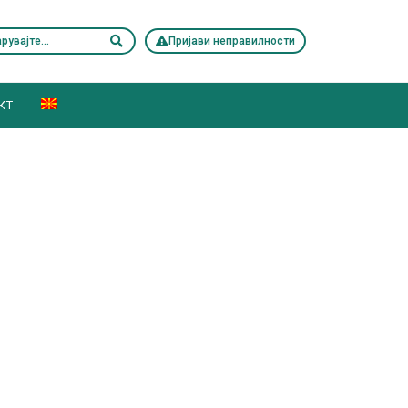
Пријави неправилности
КТ