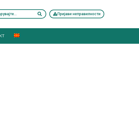
Пријави неправилности
КТ