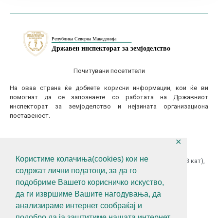
Почитувани посетители
На оваа страна ќе добиете корисни информации, кои ќе ви
помогнат да се запознаете со работата на Државниот
инспекторат за земјоделство и нејзината организациона
поставеност.
✕
КОНТАКТИТАЈТЕ НЕ
Користиме колачиња(cookies) кои не
ул.Гоце Делчев бр.18 (Македонска Радио Телевизија 13 кат),
содржат лични податоци, за да го
1000 Скопје, Р.С.Македонија
подобриме Вашето корисничко искуство,
+389 (0)2 3121 462
да ги извршиме Вашите нагодувања, да
+389 (0)2 3121 462
анализираме интернет сообраќај и
diz@diz.gov.mk
подобро да ја заштитиме нашата интернет