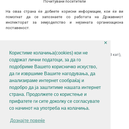
Почитувани посетители
На оваа страна ќе добиете корисни информации, кои ќе ви
помогнат да се запознаете со работата на Државниот
инспекторат за земјоделство и нејзината организациона
поставеност.
✕
КОНТАКТИТАЈТЕ НЕ
Користиме колачиња(cookies) кои не
ул.Гоце Делчев бр.18 (Македонска Радио Телевизија 13 кат),
содржат лични податоци, за да го
1000 Скопје, Р.С.Македонија
подобриме Вашето корисничко искуство,
+389 (0)2 3121 462
да ги извршиме Вашите нагодувања, да
+389 (0)2 3121 462
анализираме интернет сообраќај и
diz@diz.gov.mk
подобро да ја заштитиме нашата интернет
страна. Продолжете со користење и
СЛЕДЕТЕ НЕ
прифатете ги сите доколку се согласувате
со начинот на употреба на колачиња.
Дознајте повеќе
Политика за приватност
Алатки за приватност