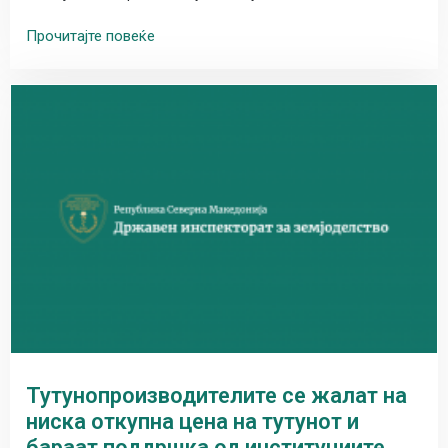
Прочитајте повеќе
Тутунопроизводителите се жалат на
ниска откупна цена на тутунот и
бараат поддршка од институциите