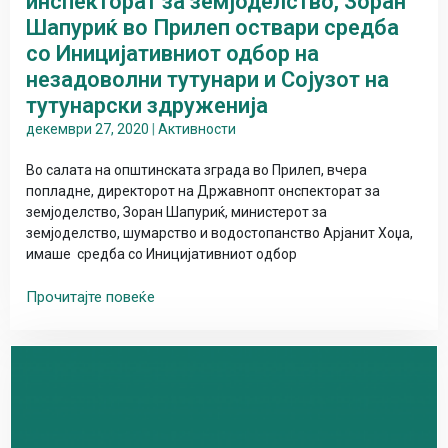
инспекторат за земјоделство, Зоран
Шапуриќ во Прилеп оствари средба
со Иницијативниот одбор на
незадоволни тутунари и Сојузот на
тутунарски здруженија
декември 27, 2020
|
Активности
Во салата на општинската зграда во Прилеп, вчера
попладне, директорот на Државнопт онспекторат за
земјоделство, Зоран Шапуриќ, министерот за
земјоделство, шумарство и водостопанство Арјанит Хоџа,
имаше средба со Иницијативниот одбор
Прочитајте повеќе