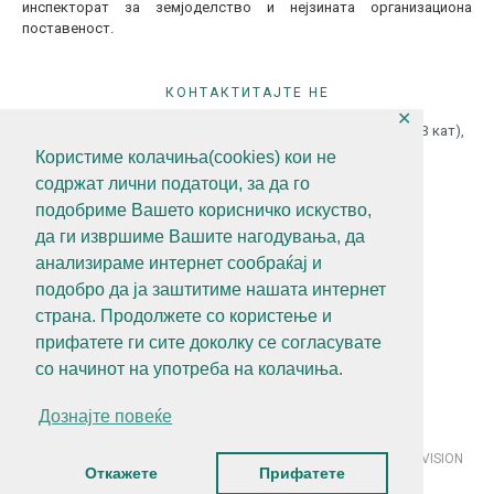
инспекторат за земјоделство и нејзината организациона
поставеност.
КОНТАКТИТАЈТЕ НЕ
✕
ул.Гоце Делчев бр.18 (Македонска Радио Телевизија 13 кат),
1000 Скопје, Р.С.Македонија
Користиме колачиња(cookies) кои не
содржат лични податоци, за да го
+389 (0)2 3121 462
подобриме Вашето корисничко искуство,
+389 (0)2 3121 462
да ги извршиме Вашите нагодувања, да
diz@diz.gov.mk
анализираме интернет сообраќај и
подобро да ја заштитиме нашата интернет
СЛЕДЕТЕ НЕ
страна. Продолжете со користење и
прифатете ги сите доколку се согласувате
со начинот на употреба на колачиња.
Политика за приватност
Алатки за приватност
Дознајте повеќе
© 2021 Државен инспекторат за земјоделство | Developed by VISION
Откажете
Прифатете