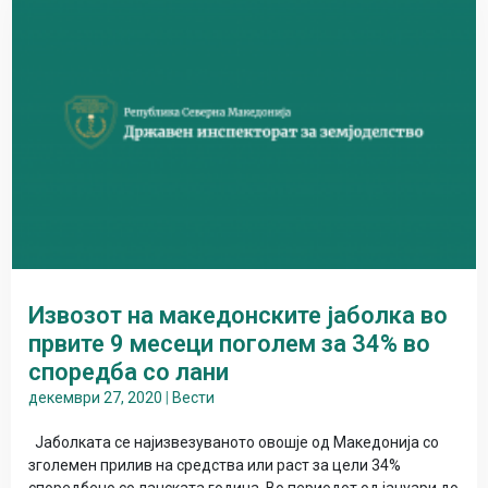
Извозот на македонските јаболка во
првите 9 месеци поголем за 34% во
споредба со лани
декември 27, 2020
|
Вести
Јаболката се најизвезуваното овошје од Македонија со
зголемен прилив на средства или раст за цели 34%
споредбено со ланската година. Во периодот од јануари до