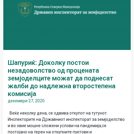
Шапуриќ: Доколку постои
незадоволство од процената
земјоделците можат да поднесат
жалби до надлежна второстепена
комисија
декември 27, 2020
Веќе неколку дена, се одвива откупот на тутунот.
Инспекторите на Државниот инспекторат за земјоделство
и во овие мошне сложени услови на пандемија,се
постојано на терен на откупните пуктови и