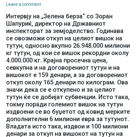
Leave a comment
Интервју на „Зелена берза“ со Зоран
Шапуриќ, директор на Државниот
инспекторат за земјоделство. Годинава
се овозможи откуп на целиот вишок на
тутун, односно вкупно 26.948.000 милиони
кг тутун, од кои се вишок рекордни околу
4.000.000 кг. Крајна просечна цена,
севкупна и на договорениот тутун и на
вишокот е 159 денари, а за договорениот
откуп околу 165 денари по килограм. Ова
значи дека се е откупено и за целиот
тутун ќе се добијат субвенции. Исто така,
токму поради големиот вишок на тутун
издвоени се во буџетот од ковид мерките
дополнителни 6 милиони евра за тутунот.
Владата исто така, издвои и 100 милиони
денари за откуп на вишокот на тутун на