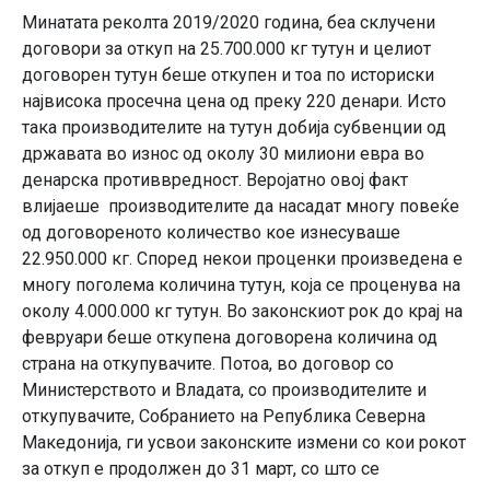
Минатата реколта 2019/2020 година, беа склучени
договори за откуп на 25.700.000 кг тутун и целиот
договорен тутун беше откупен и тоа по историски
највисока просечна цена од преку 220 денари. Исто
така производителите на тутун добија субвенции од
државата во износ од околу 30 милиони евра во
денарска противвредност. Веројатно овој факт
влијаеше производителите да насадат многу повеќе
од договореното количество кое изнесуваше
22.950.000 кг. Според некои проценки произведена е
многу поголема количина тутун, која се проценува на
околу 4.000.000 кг тутун. Во законскиот рок до крај на
февруари беше откупена договорена количина од
страна на откупувачите. Потоа, во договор со
Министерството и Владата, со производителите и
откупувачите, Собранието на Република Северна
Македонија, ги усвои законските измени со кои рокот
за откуп е продолжен до 31 март, со што се