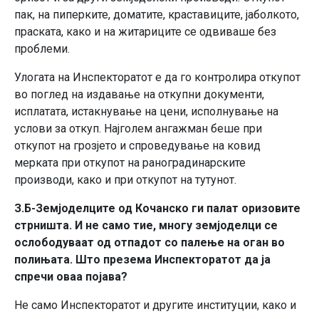
пак, на пиперките, доматите, краставиците, јаболкото,
праската, како и на житариците се одвиваше без
проблеми.
Улогата на Инспекторатот е да го контролира откупот
во поглед на издавање на откупни документи,
исплатата, истакнување на цени, исполнување на
услови за откуп. Најголем ангажман беше при
откупот на грозјето и спроведување на ковид
мерката при откупот на раноградинарските
производи, како и при откупот на тутунот.
З.Б-Земјоделците од Кочанско ги палат оризовите
стрништа. И не само тие, многу земјоделци се
ослободуваат од отпадот со палење на оган во
полињата. Што презема Инспекторатот да ја
спречи оваа појава?
Не само Инспекторатот и другите институции, како и