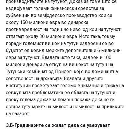
производителите на тутунот. Доказ за тоа е што се
издвојуваат големи финансиски средства за
субвенции во земјоделско производство кои се
околу 150 милиони евра во денарска
противвредност на годишно ниво, од кои на тутунот
отпаѓаат околу 30 милиони евра. Исто така, токму
поради големиот вишок на тутун издвоени се во
буџетот од ковид мерките дополнителни 6 милиони
евра за тутунот. Владата исто така, издвои и 100
милиони денари за откуп на вишокот на тутун на
Тутунски комбинат од Прилеп, кој е во доминантна
сопственост на државата. Владата и другите
институции посветуваат големо внимание и грижа на
севкупната проблематика во областа на тутунот и
преку голема државна помош покажа дека не ги
остава тутунарите на милост и немилост на приликите
на пазарот.
З.Б-Градинарите се жалат дека се увезуваат