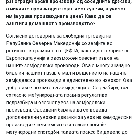
раноградинарски производи од соседните држави,
а нивните производи стојат неоткупени, а увозот
им ја урива производната цена? Како да се
заштити домашното производство?
Согласно договорите за слободна трговија на
Република Северна Македонија со земјите во
регионот во рамките на ЦЕФТА, како и договорите со
Европската унија е овозможен олеснет извоз на
нашите земјоделски производи. Ова е многу значајно
бидејќи нашиот пазар е мал и решението на нашите
земјоделски производи е единствено во извозот. Ова
добро им е познато на земјоделците. Се разбира, тоа
согласно меѓународната правна регулатива
подразбира и олеснет увоз на земјоделски
производи. Одредени барања да се воведат
дополнителни увозни давачки за увоз на земјоделски
производи е невозможно согласно повеќе
меѓународни спогодби, таквата пракса би довела до