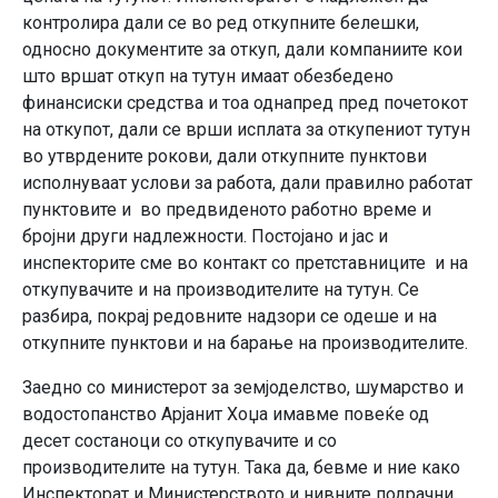
контролира дали се во ред откупните белешки,
односно документите за откуп, дали компаниите кои
што вршат откуп на тутун имаат обезбедено
финансиски средства и тоа однапред пред почетокот
на откупот, дали се врши исплата за откупениот тутун
во утврдените рокови, дали откупните пунктови
исполнуваат услови за работа, дали правилно работат
пунктовите и во предвиденото работно време и
бројни други надлежности. Постојано и јас и
инспекторите сме во контакт со претставниците и на
откупувачите и на производителите на тутун. Се
разбира, покрај редовните надзори се одеше и на
откупните пунктови и на барање на производителите.
Заедно со министерот за земјоделство, шумарство и
водостопанство Арјанит Хоџа имавме повеќе од
десет состаноци со откупувачите и со
производителите на тутун. Така да, бевме и ние како
Инспекторат и Министерството и нивните подрачни