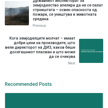
Државниот инспекторат за
земјоделство апелира да не се палат
стрништата – освен опасноста од
пожари, се уништува и животната
средина
Previous
Кога земјоделците молчат – имаат
добри цени на производите, што
вели директорот на ДИЗ, каков беше
досегашниот пласман и што може
да се очекува
Next
Recommended Posts