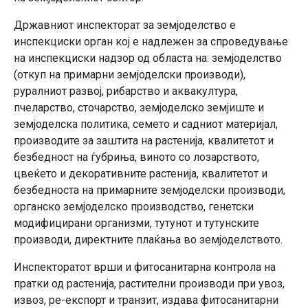
Државниот инспекторат за земјоделство е
инспекциски орган кој е надлежен за спроведување
на инспекциски надзор од областа на: земјоделство
(откуп на примарни земјоделски производи),
руралниот развој, рибарство и аквакултура,
пчеларство, сточарство, земјоделско земјиште и
земјоделска политика, семето и садниот материјал,
производите за заштита на растенија, квалитетот и
безбедност на ѓубриња, виното со лозарството,
цвеќето и декоративните растенија, квалитетот и
безбедноста на примарните земјоделски производи,
органско земјоделско производство, генетски
модифицирани организми, тутунот и тутунските
производи, директните плаќања во земјоделството.
Инспекторатот врши и фитосанитарна контрола на
пратки од растенија, растителни производи при увоз,
извоз, ре-експорт и транзит, издава фитосанитарни