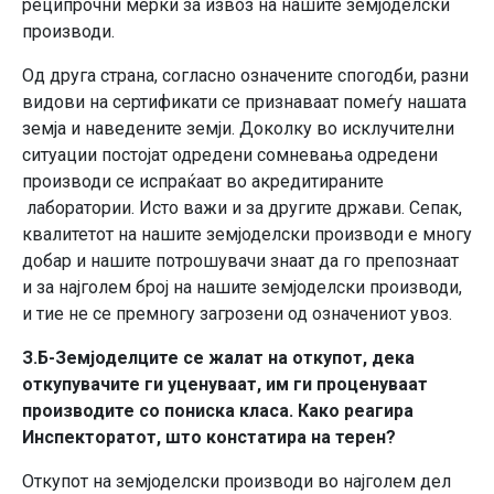
реципрочни мерки за извоз на нашите земјоделски
производи.
Од друга страна, согласно означените спогодби, разни
видови на сертификати се признаваат помеѓу нашата
земја и наведените земји. Доколку во исклучителни
ситуации постојат одредени сомневања одредени
производи се испраќаат во акредитираните
лаборатории. Исто важи и за другите држави. Сепак,
квалитетот на нашите земјоделски производи е многу
добар и нашите потрошувачи знаат да го препознаат
и за најголем број на нашите земјоделски производи,
и тие не се премногу загрозени од означениот увоз.
З.Б-Земјоделците се жалат на откупот, дека
откупувачите ги уценуваат, им ги проценуваат
производите со пониска класа. Како реагира
Инспекторатот, што констатира на терен?
Откупот на земјоделски производи во најголем дел