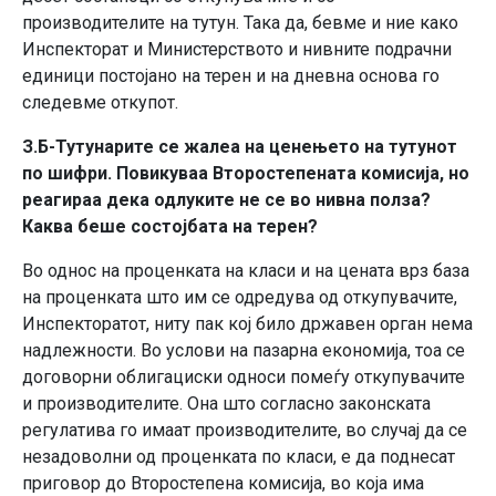
производителите на тутун. Така да, бевме и ние како
Инспекторат и Министерството и нивните подрачни
единици постојано на терен и на дневна основа го
следевме откупот.
З.Б-Тутунарите се жалеа на ценењето на тутунот
по шифри. Повикуваа Второстепената комисија, но
реагираа дека одлуките не се во нивна полза?
Каква беше состојбата на терен?
Во однос на проценката на класи и на цената врз база
на проценката што им се одредува од откупувачите,
Инспекторатот, ниту пак кој било државен орган нема
надлежности. Во услови на пазарна економија, тоа се
договорни облигациски односи помеѓу откупувачите
и производителите. Она што согласно законската
регулатива го имаат производителите, во случај да се
незадоволни од проценката по класи, е да поднесат
приговор до Второстепена комисија, во која има