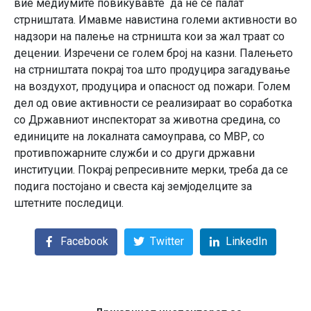
вие медиумите повикувавте да не се палат
стрништата. Имавме навистина големи активности во
надзори на палење на стрништа кои за жал траат со
децении. Изречени се голем број на казни. Палењето
на стрништата покрај тоа што продуцира загадување
на воздухот, продуцира и опасност од пожари. Голем
дел од овие активности се реализираат во соработка
со Државниот инспекторат за животна средина, со
единиците на локалната самоуправа, со МВР, со
противпожарните служби и со други државни
институции. Покрај репресивните мерки, треба да се
подига постојано и свеста кај земјоделците за
штетните последици.
Facebook
Twitter
LinkedIn