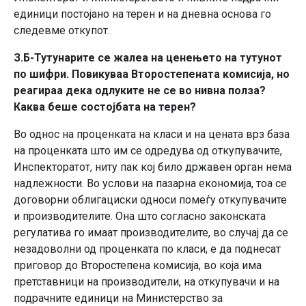
единици постојано на терен и на дневна основа го
следевме откупот.
З.Б-Тутунарите се жалеа на ценењето на тутунот
по шифри. Повикуваа Второстепената комисија, но
реагираа дека одлуките не се во нивна полза?
Каква беше состојбата на терен?
Во однос на проценката на класи и на цената врз база
на проценката што им се одредува од откупувачите,
Инспекторатот, ниту пак кој било државен орган нема
надлежности. Во услови на пазарна економија, тоа се
договорни облигациски односи помеѓу откупувачите
и производителите. Она што согласно законската
регулатива го имаат производителите, во случај да се
незадоволни од проценката по класи, е да поднесат
приговор до Второстепена комисија, во која има
претставници на производители, на откупувачи и на
подрачните единици на Министерство за