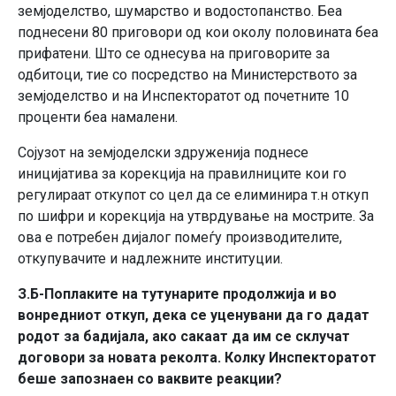
земјоделство, шумарство и водостопанство. Беа
поднесени 80 приговори од кои околу половината беа
прифатени. Што се однесува на приговорите за
одбитоци, тие со посредство на Министерството за
земјоделство и на Инспекторатот од почетните 10
проценти беа намалени.
Сојузот на земјоделски здруженија поднесе
иницијатива за корекција на правилниците кои го
регулираат откупот со цел да се елиминира т.н откуп
по шифри и корекција на утврдување на мострите. За
ова е потребен дијалог помеѓу производителите,
откупувачите и надлежните институции.
З.Б-Поплаките на тутунарите продолжија и во
вонредниот откуп, дека се уценувани да го дадат
родот за бадијала, ако сакаат да им се склучат
договори за новата реколта. Колку Инспекторатот
беше запознаен со ваквите реакции?