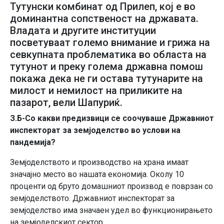
Тутунски комбинат од Прилеп, кој е во
доминантна сопственост на државата.
Владата и другите институции
посветуваат големо внимание и грижа на
севкупната проблематика во областа на
тутунот и преку голема државна помош
покажа дека не ги остава тутунарите на
милост и немилост на приликите на
пазарот, вели Шапуриќ.
З.Б-Со какви предизвици се соочуваше Државниот
инспекторат за земјоделство во услови на
пандемија
?
Земјоделството и производство на храна имаат
значајно место во нашата економија. Околу 10
проценти од бруто домашниот производ е поврзан со
земјоделството. Државниот инспекторат за
земјоделство има значаен удел во функционирањето
на земјоделскиот сектор.