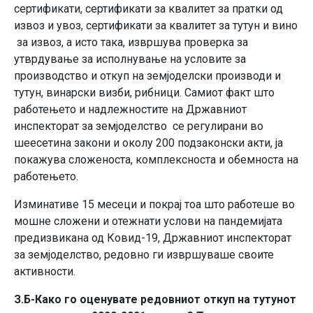
сертификати, сертификати за квалитет за пратки од
извоз и увоз, сертификати за квалитет за тутун и вино
за извоз, а исто така, извршува проверка за
утврдување за исполнување на условите за
производство и откуп на земјоделски производи и
тутун, винарски визби, рибници. Самиот факт што
работењето и надлежностите на Државниот
инспекторат за земјоделство се регулирани во
шеесетина закони и околу 200 подзаконски акти, ја
покажува сложеноста, комплексноста и обемноста на
работењето.
Изминативе 15 месеци и покрај тоа што работеше во
мошне сложени и отежнати услови на пандемијата
предизвикана од Ковид-19, Државниот инспекторат
за земјоделство, редовно ги извршуваше своите
активности.
З.Б-Како го оценувате редовниот откуп на тутунот