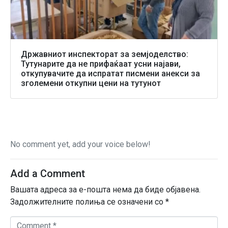
Државниот инспекторат за земјоделство:
Тутунарите да не прифаќаат усни најави,
откупувачите да испратат писмени анекси за
зголемени откупни цени на тутунот
No comment yet, add your voice below!
Add a Comment
Вашата адреса за е-пошта нема да биде објавена.
Задолжителните полиња се означени со
*
C