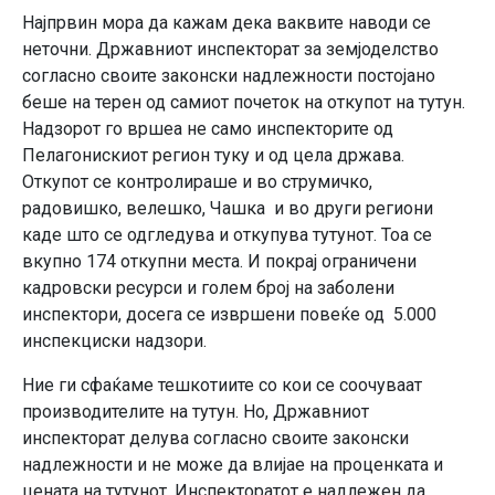
Најпрвин мора да кажам дека ваквите наводи се
неточни. Државниот инспекторат за земјоделство
согласно своите законски надлежности постојано
беше на терен од самиот почеток на откупот на тутун.
Надзорот го вршеа не само инспекторите од
Пелагонискиот регион туку и од цела држава.
Откупот се контролираше и во струмичко,
радовишко, велешко, Чашка и во други региони
каде што се одгледува и откупува тутунот. Тоа се
вкупно 174 откупни места. И покрај ограничени
кадровски ресурси и голем број на заболени
инспектори, досега се извршени повеќе од 5.000
инспекциски надзори.
Ние ги сфаќаме тешкотиите со кои се соочуваат
производителите на тутун. Но, Државниот
инспекторат делува согласно своите законски
надлежности и не може да влијае на проценката и
цената на тутунот. Инспекторатот е надлежен да