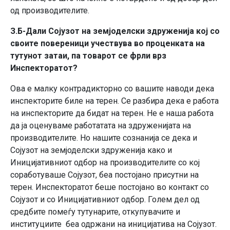
од производителите.
З.Б-Дали Сојузот на земјоделски здруженија кој со
своите повереници учествува во проценката на
тутунот затаи, па товарот се фрли врз
Инспекторатот?
Ова е малку контрадикторно со вашите наводи дека
инспекторите биле на терен. Се разбира дека е работа
на инспекторите да бидат на терен. Не е наша работа
да ја оценуваме работатата на здруженијата на
производителите. Но нашите сознанија се дека и
Сојузот на земјоделски здруженија како и
Иницијативниот одбор на производителите со кој
соработуваше Сојузот, беа постојано присутни на
терен. Инспекторатот беше постојано во контакт со
Сојузот и со Иницијативниот одбор. Голем дел од
средбите помеѓу тутунарите, откупувачите и
институциите беа одржани на иницијатива на Сојузот.