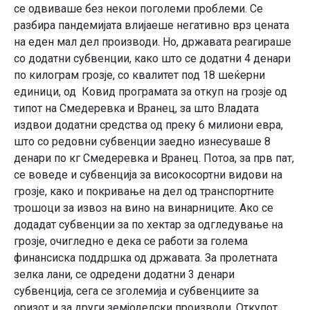
се одвиваше без некои поголеми проблеми. Се
разбира пандемијата влијаеше негативно врз цената
на еден мал дел производи. Но, државата реагираше
со додатни субвенции, како што се додатни 4 денари
по килограм грозје, со квалитет под 18 шеќерни
единици, од Ковид програмата за откуп на грозје од
типот на Смедеревка и Вранец, за што Владата
издвои додатни средства од преку 6 милиони евра,
што со редовни субвенции заедно изнесуваше 8
денари по кг Смедеревка и Вранец. Потоа, за прв пат,
се воведе и субвенција за високосортни видови на
грозје, како и покривање на дел од транспортните
трошоци за извоз на вино на винарниците. Ако се
додадат субвенции за по хектар за одгледување на
грозје, очигледно е дека се работи за голема
финансиска поддршка од државата. За пролетната
зелка лани, се одредени додатни 3 денари
субвенција, сега се зголемија и субвенциите за
оризот и за други земјоделски производи. Откупот