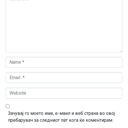
o
m
m
e
n
t
*
N
a
m
E
e
m
*
a
W
i
e
l
b
*
s
Зачувај го моето име, е-маил и веб страна во овој
i
пребарувач за следниот пат кога ќе коментирам.
t