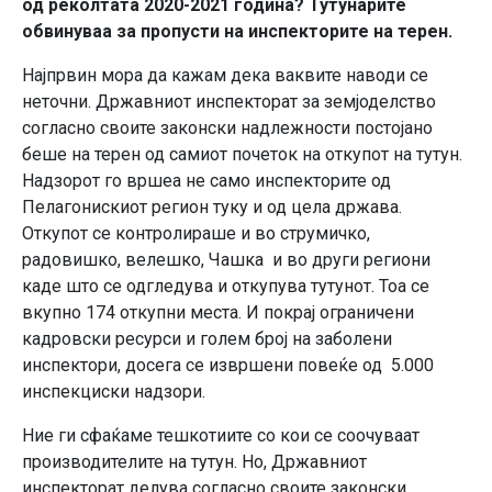
од реколтата 2020-2021 година? Тутунарите
обвинуваа за пропусти на инспекторите на терен.
Најпрвин мора да кажам дека ваквите наводи се
неточни. Државниот инспекторат за земјоделство
согласно своите законски надлежности постојано
беше на терен од самиот почеток на откупот на тутун.
Надзорот го вршеа не само инспекторите од
Пелагонискиот регион туку и од цела држава.
Откупот се контролираше и во струмичко,
радовишко, велешко, Чашка и во други региони
каде што се одгледува и откупува тутунот. Тоа се
вкупно 174 откупни места. И покрај ограничени
кадровски ресурси и голем број на заболени
инспектори, досега се извршени повеќе од 5.000
инспекциски надзори.
Ние ги сфаќаме тешкотиите со кои се соочуваат
производителите на тутун. Но, Државниот
инспекторат делува согласно своите законски