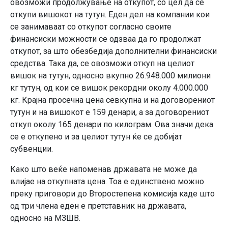
овозможи продолжување на откупот, со цел да се
откупи вишокот на тутун. Еден дел на компании кои
се занимаваат со откупот согласно своите
финансиски можности се одзваа да го продолжат
откупот, за што обезбедија дополнителни финансиски
средства. Така да, се овозможи откуп на целиот
вишок на тутун, односно вкупно 26.948.000 милиони
кг тутун, од кои се вишок рекордни околу 4.000.000
кг. Крајна просечна цена севкупна и на договорениот
тутун и на вишокот е 159 денари, а за договорениот
откуп околу 165 денари по килограм. Ова значи дека
се е откупено и за целиот тутун ќе се добијат
субвенции.
Како што веќе напоменав државата не може да
влијае на откупната цена. Тоа е единствено можно
преку приговори до Второстепена комисија каде што
од три члена еден е претставник на државата,
односно на МЗШВ.