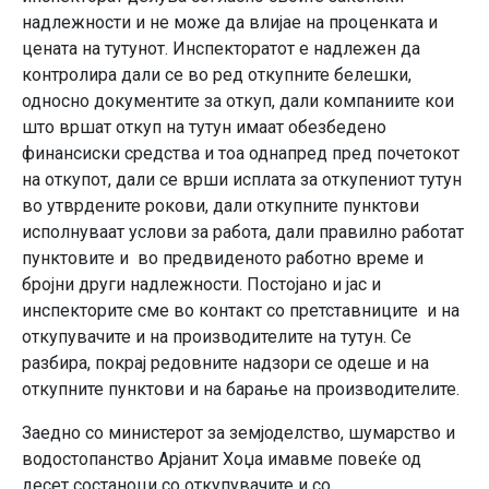
надлежности и не може да влијае на проценката и
цената на тутунот. Инспекторатот е надлежен да
контролира дали се во ред откупните белешки,
односно документите за откуп, дали компаниите кои
што вршат откуп на тутун имаат обезбедено
финансиски средства и тоа однапред пред почетокот
на откупот, дали се врши исплата за откупениот тутун
во утврдените рокови, дали откупните пунктови
исполнуваат услови за работа, дали правилно работат
пунктовите и во предвиденото работно време и
бројни други надлежности. Постојано и јас и
инспекторите сме во контакт со претставниците и на
откупувачите и на производителите на тутун. Се
разбира, покрај редовните надзори се одеше и на
откупните пунктови и на барање на производителите.
Заедно со министерот за земјоделство, шумарство и
водостопанство Арјанит Хоџа имавме повеќе од
десет состаноци со откупувачите и со