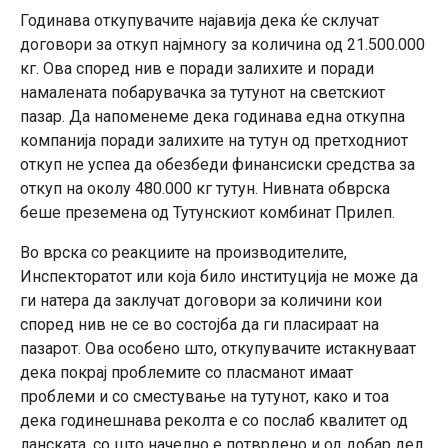
Годинава откупувачите најавија дека ќе склучат
договори за откуп најмногу за количина од 21.500.000
кг. Ова според нив е поради залихите и поради
намалената побарувачка за тутунот на светскиот
пазар. Да напоменеме дека годинава една откупна
компанија поради залихите на тутун од претходниот
откуп не успеа да обезбеди финансиски средства за
откуп на околу 480.000 кг тутун. Нивната обврска
беше преземена од Тутунскиот комбинат Прилеп.
Во врска со реакциите на производителите,
Инспекторатот или која било институција не може да
ги натера да заклучат договори за количини кои
според нив не се во состојба да ги пласираат на
пазарот. Ова особено што, откупувачите истакнуваат
дека покрај проблемите со пласманот имаат
проблеми и со сместување на тутунот, како и тоа
дека годинешнава реколта е со послаб квалитет од
ланската, со што начелно е потврдено и од добар дел