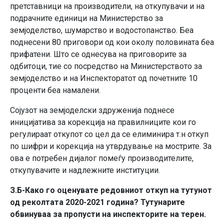
претставници на производители, на откупувачи и на
подрачните единици на Министерство за
земјоделство, шумарство и водостопанство. Беа
поднесени 80 приговори од кои околу половината беа
прифатени. Што се однесува на приговорите за
одбитоци, тие со посредство на Министерството за
земјоделство и на Инспекторатот од почетните 10
проценти беа намалени.
Сојузот на земјоделски здруженија поднесе
иницијатива за корекција на правилниците кои го
регулираат откупот со цел да се елиминира т.н откуп
по шифри и корекција на утврдување на мострите. За
ова е потребен дијалог помеѓу производителите,
откупувачите и надлежните институции.
З.Б-Како го оценувате редовниот откуп на тутунот
од реколтата 2020-2021 година? Тутунарите
обвинуваа за пропусти на инспекторите на терен.