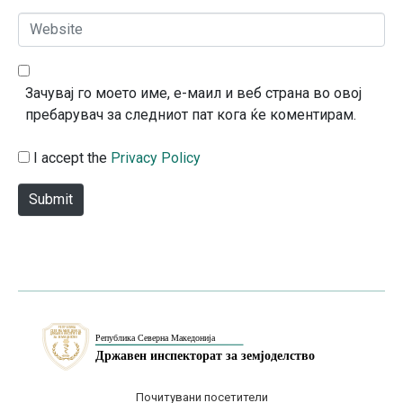
*
a
W
i
e
l
b
*
s
Зачувај го моето име, е-маил и веб страна во овој
i
пребарувач за следниот пат кога ќе коментирам.
t
e
I accept the
Privacy Policy
Submit
Почитувани посетители