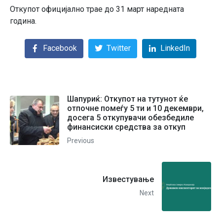
Откупот официјално трае до 31 март наредната
година.
Facebook
Twitter
LinkedIn
Шапуриќ: Oткупот на тутунот ќе
отпочне помеѓу 5 ти и 10 декември,
досега 5 откупувачи обезбедиле
финансиски средства за откуп
Previous
Известување
Next