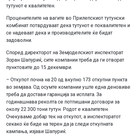
тутунот е квалитетен.
Проценителите на вагите во Прилепскиот тутунски
комбинат потврдуваат дека тутунот е поквалитетен и
се надеваат дека и производителите ќе бидат
задоволни.
Според директорот на Земјоделскиот инспекторат
Зоран Шапуриќ, сите компании треба да ги отворат
пунктовите до 15 декември.
– Откупот почна на 20 од вкупно 173 откупни пункта
во земјава. Од осумте компании уште една деновиве
треба да достави гаранција за исплата. За
годинашнава реколта се потпишани договори за
околу 22.300 тони тутун. Родот е квалитетен.
Очекуваме добар тек на откупот, а инспекторатот
секако ќе биде на терен да ја следи откупната
кампања, изјави Шапуриќ.