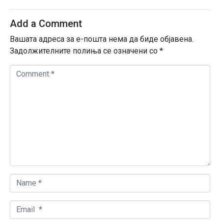
Add a Comment
Вашата адреса за е-пошта нема да биде објавена.
Задолжителните полиња се означени со
*
C
o
m
m
e
n
t
*
N
a
m
E
e
m