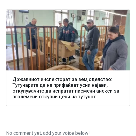
Државниот инспекторат за земјоделство:
Тутунарите да не прифаќаат усни најави,
откупувачите да испратат писмени анекси за
зголемени откупни цени на тутунот
No comment yet, add your voice below!