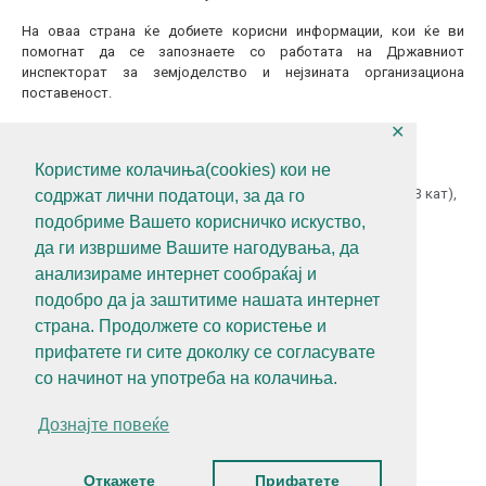
На оваа страна ќе добиете корисни информации, кои ќе ви
помогнат да се запознаете со работата на Државниот
инспекторат за земјоделство и нејзината организациона
поставеност.
✕
КОНТАКТИТАЈТЕ НЕ
Користиме колачиња(cookies) кои не
ул.Гоце Делчев бр.18 (Македонска Радио Телевизија 13 кат),
содржат лични податоци, за да го
1000 Скопје, Р.С.Македонија
подобриме Вашето корисничко искуство,
+389 (0)2 3121 462
да ги извршиме Вашите нагодувања, да
анализираме интернет сообраќај и
+389 (0)2 3121 462
подобро да ја заштитиме нашата интернет
diz@diz.gov.mk
страна. Продолжете со користење и
прифатете ги сите доколку се согласувате
СЛЕДЕТЕ НЕ
со начинот на употреба на колачиња.
Дознајте повеќе
Политика за приватност
Алатки за приватност
Откажете
Прифатете