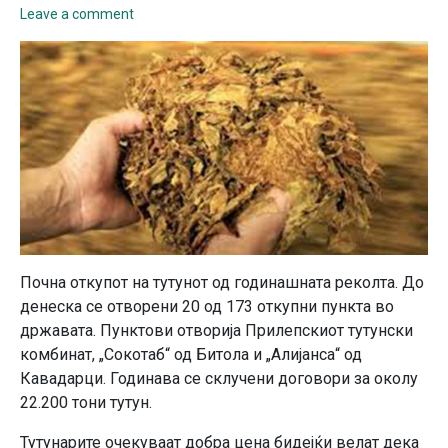
Leave a comment
Почна откупот на тутунот од годинашната реколта. До
денеска се отворени 20 од 173 откупни пункта во
државата. Пунктови отворија Прилепскиот тутунски
комбинат, „Сокотаб“ од Битола и „Алијанса“ од
Кавадарци. Годинава се склучени договори за околу
22.200 тони тутун.
Тутунарите очекуваат добра цена бидејќи велат дека