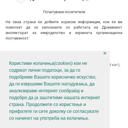
Почитувани посетители
На оваа страна ќе добиете корисни информации, кои ќе ви
помогнат да се запознаете со работата на Државниот
инспекторат за земјоделство и нејзината организациона
поставеност.
✕
КОНТАКТИТАЈТЕ НЕ
Користиме колачиња(cookies) кои не
ул.Гоце Делчев бр.18 (Македонска Радио Телевизија 13 кат),
содржат лични податоци, за да го
1000 Скопје, Р.С.Македонија
подобриме Вашето корисничко искуство,
+389 (0)2 3121 462
да ги извршиме Вашите нагодувања, да
+389 (0)2 3121 462
анализираме интернет сообраќај и
diz@diz.gov.mk
подобро да ја заштитиме нашата интернет
страна. Продолжете со користење и
СЛЕДЕТЕ НЕ
прифатете ги сите доколку се согласувате
со начинот на употреба на колачиња.