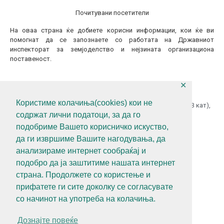
Почитувани посетители
На оваа страна ќе добиете корисни информации, кои ќе ви
помогнат да се запознаете со работата на Државниот
инспекторат за земјоделство и нејзината организациона
поставеност.
✕
КОНТАКТИТАЈТЕ НЕ
Користиме колачиња(cookies) кои не
ул.Гоце Делчев бр.18 (Македонска Радио Телевизија 13 кат),
содржат лични податоци, за да го
1000 Скопје, Р.С.Македонија
подобриме Вашето корисничко искуство,
+389 (0)2 3121 462
да ги извршиме Вашите нагодувања, да
+389 (0)2 3121 462
анализираме интернет сообраќај и
diz@diz.gov.mk
подобро да ја заштитиме нашата интернет
страна. Продолжете со користење и
СЛЕДЕТЕ НЕ
прифатете ги сите доколку се согласувате
со начинот на употреба на колачиња.
Дознајте повеќе
Политика за приватност