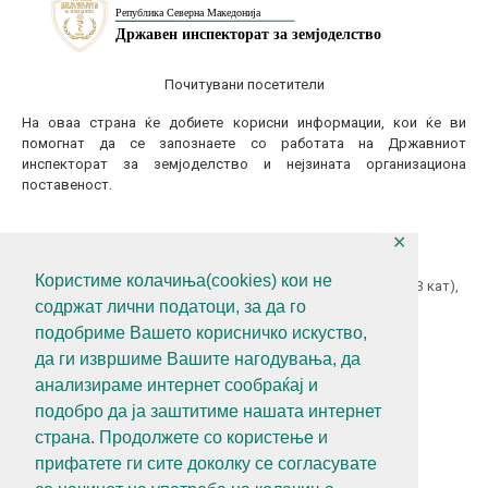
Почитувани посетители
На оваа страна ќе добиете корисни информации, кои ќе ви
помогнат да се запознаете со работата на Државниот
инспекторат за земјоделство и нејзината организациона
поставеност.
✕
КОНТАКТИТАЈТЕ НЕ
Користиме колачиња(cookies) кои не
ул.Гоце Делчев бр.18 (Македонска Радио Телевизија 13 кат),
содржат лични податоци, за да го
1000 Скопје, Р.С.Македонија
подобриме Вашето корисничко искуство,
+389 (0)2 3121 462
да ги извршиме Вашите нагодувања, да
+389 (0)2 3121 462
анализираме интернет сообраќај и
diz@diz.gov.mk
подобро да ја заштитиме нашата интернет
страна. Продолжете со користење и
СЛЕДЕТЕ НЕ
прифатете ги сите доколку се согласувате