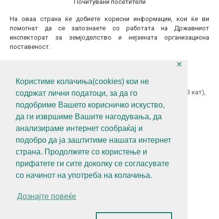
Почитувани посетители
На оваа страна ќе добиете корисни информации, кои ќе ви
помогнат да се запознаете со работата на Државниот
инспекторат за земјоделство и нејзината организациона
поставеност.
✕
КОНТАКТИТАЈТЕ НЕ
Користиме колачиња(cookies) кои не
ул.Гоце Делчев бр.18 (Македонска Радио Телевизија 13 кат),
содржат лични податоци, за да го
1000 Скопје, Р.С.Македонија
подобриме Вашето корисничко искуство,
+389 (0)2 3121 462
да ги извршиме Вашите нагодувања, да
анализираме интернет сообраќај и
+389 (0)2 3121 462
подобро да ја заштитиме нашата интернет
diz@diz.gov.mk
страна. Продолжете со користење и
прифатете ги сите доколку се согласувате
СЛЕДЕТЕ НЕ
со начинот на употреба на колачиња.
Дознајте повеќе
Политика за приватност
Алатки за приватност