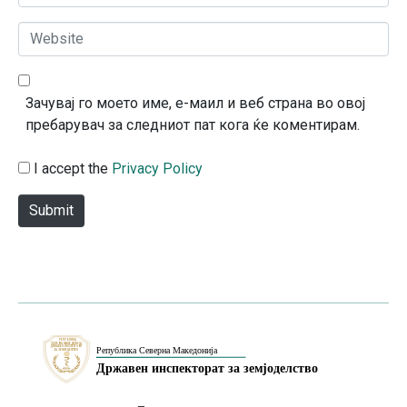
m
*
a
W
i
e
l
b
*
s
Зачувај го моето име, е-маил и веб страна во овој
i
пребарувач за следниот пат кога ќе коментирам.
t
e
I accept the
Privacy Policy
Submit