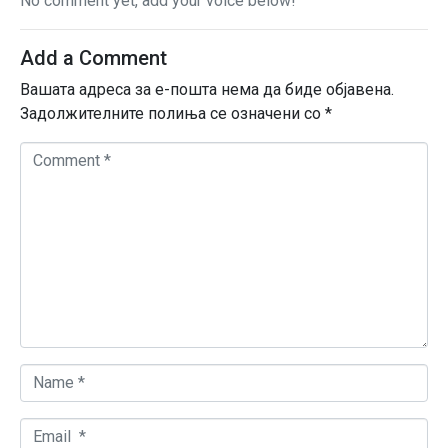
No comment yet, add your voice below!
Add a Comment
Вашата адреса за е-пошта нема да биде објавена.
Задолжителните полиња се означени со
*
C
o
m
m
e
n
t
*
N
a
m
E
e