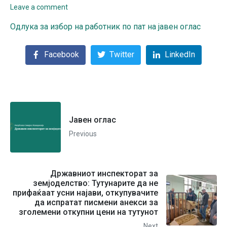
Leave a comment
Одлука за избор на работник по пат на јавен оглас
Facebook
Twitter
LinkedIn
Јавен оглас
Previous
Државниот инспекторат за
земјоделство: Тутунарите да не
прифаќаат усни најави, откупувачите
да испратат писмени анекси за
зголемени откупни цени на тутунот
Next