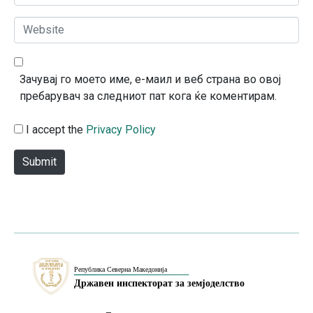
m
*
a
W
i
e
l
b
*
s
Зачувај го моето име, е-маил и веб страна во овој
i
пребарувач за следниот пат кога ќе коментирам.
t
e
I accept the
Privacy Policy
Submit