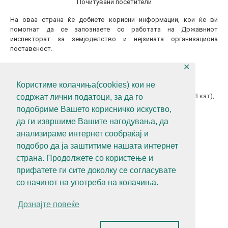
Почитувани посетители
На оваа страна ќе добиете корисни информации, кои ќе ви
помогнат да се запознаете со работата на Државниот
инспекторат за земјоделство и нејзината организациона
поставеност.
✕
КОНТАКТИТАЈТЕ НЕ
Користиме колачиња(cookies) кои не
ул.Гоце Делчев бр.18 (Македонска Радио Телевизија 13 кат),
содржат лични податоци, за да го
1000 Скопје, Р.С.Македонија
подобриме Вашето корисничко искуство,
+389 (0)2 3121 462
да ги извршиме Вашите нагодувања, да
анализираме интернет сообраќај и
+389 (0)2 3121 462
подобро да ја заштитиме нашата интернет
diz@diz.gov.mk
страна. Продолжете со користење и
прифатете ги сите доколку се согласувате
СЛЕДЕТЕ НЕ
со начинот на употреба на колачиња.
Дознајте повеќе
Политика за приватност
Алатки за приватност