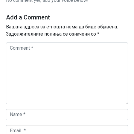
No comment yet, add your voice below!
Add a Comment
Вашата адреса за е-пошта нема да биде објавена.
Задолжителните полиња се означени со
*
C
o
m
m
e
n
t
*
N
a
m
E
e