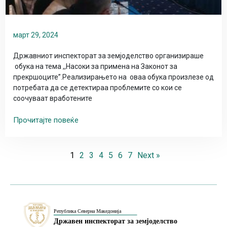
март 29, 2024
Државниот инспекторат за земјоделство организираше
обука на тема ,,Насоки за примена на Законот за
прекршоците”.Реализирањето на оваа обука произлезе од
потребата да се детектираа проблемите со кои се
соочуваат вработените
Прочитајте повеќе
1
2
3
4
5
6
7
Next »