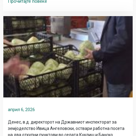
Прочитајте повеќе
април 6, 2026
Денес, в.д. директорот на Државниот инспекторат за
земјоделство Ивица Ангеловски, оствари работна посета
на два откупни пунктови во селата Куклиш и Банско