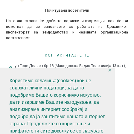
Почитувани посетители
На оваа страна ќе добиете корисни информации, кои ќе ви
помогнат да се запознаете со работата на Државниот
инспекторат за земјоделство и нејзината организациона
поставеност.
КОНТАКТИТАЈТЕ НЕ
ул.Гоце Делчев бр.18 (Македонска Радио Телевизија 13 кат),
✕
1000 Скопје, Р.С.Македонија
+389 (0)2 3121 462
Користиме колачиња(cookies) кои не
содржат лични податоци, за да го
+389 (0)2 3121 462
подобриме Вашето корисничко искуство,
diz@diz.gov.mk
да ги извршиме Вашите нагодувања, да
анализираме интернет сообраќај и
СЛЕДЕТЕ НЕ
подобро да ја заштитиме нашата интернет
страна. Продолжете со користење и
прифатете ги сите доколку се согласувате