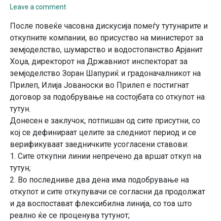
Leave a comment
После повеќе часовна дискусија помеѓу тутунарите и
откупните компании, во присуство на министерот за
земјоделство, шумарство и водостопанство Арјанит
Хоџа, директорот на Државниот инспекторат за
земјоделство Зоран Шапуриќ и градоначалникот на
Прилеп, Илија Јованоски во Прилеп е постигнат
договор за подобрување на состојбата со откупот на
тутун.
Донесен е заклучок, потпишан од сите присутни, со
кој се дефинираат целите за следниот период и се
верификуваат заедничките усогласени ставови:
1. Сите откупни линии непречено да вршат откуп на
тутун;
2. Во последниве два дена има подобрување на
откупот и сите откупувачи се согласни да продолжат
и да воспостават флексибилна линија, со тоа што
реално ќе се проценува тутунот;