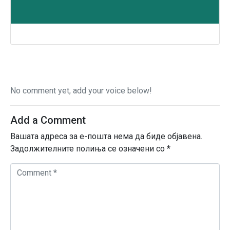
No comment yet, add your voice below!
Add a Comment
Вашата адреса за е-пошта нема да биде објавена.
Задолжителните полиња се означени со
*
C
o
m
m
e