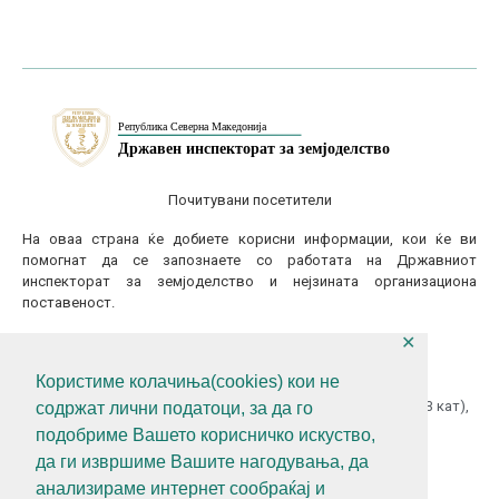
Почитувани посетители
На оваа страна ќе добиете корисни информации, кои ќе ви
помогнат да се запознаете со работата на Државниот
инспекторат за земјоделство и нејзината организациона
поставеност.
✕
КОНТАКТИТАЈТЕ НЕ
Користиме колачиња(cookies) кои не
ул.Гоце Делчев бр.18 (Македонска Радио Телевизија 13 кат),
содржат лични податоци, за да го
1000 Скопје, Р.С.Македонија
подобриме Вашето корисничко искуство,
+389 (0)2 3121 462
да ги извршиме Вашите нагодувања, да
анализираме интернет сообраќај и
+389 (0)2 3121 462