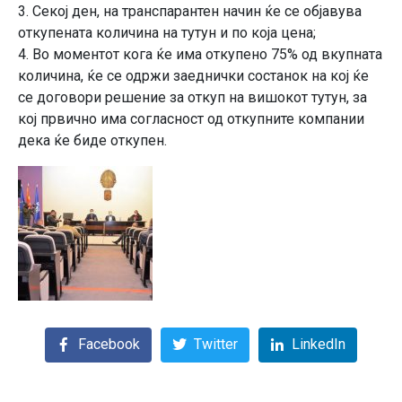
3. Секој ден, на транспарантен начин ќе се објавува
откупената количина на тутун и по која цена;
4. Во моментот кога ќе има откупено 75% од вкупната
количина, ќе се одржи заеднички состанок на кој ќе
се договори решение за откуп на вишокот тутун, за
кој првично има согласност од откупните компании
дека ќе биде откупен.
Facebook
Twitter
LinkedIn