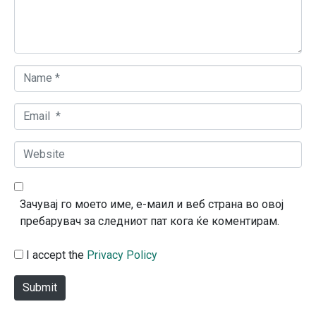
n
t
*
N
a
m
E
e
m
*
a
W
i
e
l
b
*
s
Зачувај го моето име, е-маил и веб страна во овој
i
пребарувач за следниот пат кога ќе коментирам.
t
e
I accept the
Privacy Policy
Submit