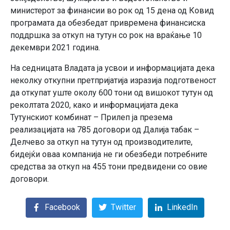
министерот за финансии во рок од 15 дена од Ковид
програмата да обезбедат привремена финансиска
поддршка за откуп на тутун со рок на враќање 10
декември 2021 година.
На седницата Владата ја усвои и информацијата дека
неколку откупни претпријатија изразија подготвеност
да откупат уште околу 600 тони од вишокот тутун од
реколтата 2020, како и информацијата дека
Тутунскиот комбинат – Прилеп ја презема
реализацијата на 785 договори од Далија табак –
Делчево за откуп на тутун од производителите,
бидејќи оваа компанија не ги обезбеди потребните
средства за откуп на 455 тони предвидени со овие
договори.
Facebook
Twitter
LinkedIn