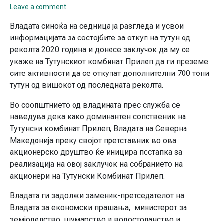
Leave a comment
Владата синоќа на седница ја разгледа и усвои
информацијата за состојбите за откуп на тутун од
реколта 2020 година и донесе заклучок да му се
укаже на Тутунскиот комбинат Прилеп да ги преземе
сите активности да се откупат дополнителни 700 тони
тутун од вишокот од последната реколта.
Во соопштнието од владината прес служба се
наведува дека како доминантен сопственик на
Тутунски комбинат Прилеп, Владата на Северна
Македонија преку својот претставник во ова
акционерско друштво ќе иницира постапка за
реализација на овој заклучок на собранието на
акционери на Тутунски Комбинат Прилеп.
Владата ги задолжи заменик-претседателот на
Владата за економски прашања, министерот за
земјоделство, шумарство и водостопанство и