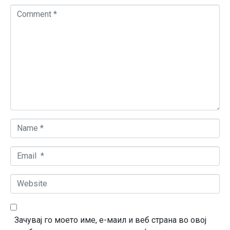
C
o
m
m
e
n
t
*
N
a
m
E
e
m
*
a
W
i
e
l
b
*
s
Зачувај го моето име, е-маил и веб страна во овој
i