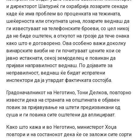
и директорот Шапуриќ ги охрабрија лозарите секаде
каде ќе има проблем во проценката на тежината,
шеќерноста или откупната цена, лозарите веднаш да
ги известуваат на телефонските броеви, со цел никој
да не биде оштетен, а откупот на грозје да тече онака
како што е договорено. Ова особено важи доколку
винарските визби не ги почитуваат цените кои се
јавно истакнати, секој земјоделец е повикан да
пријави направилност веднаш. По дојавите за
неправилност, веднаш ќе бидат испратени
инспектори да ја утврдат фактичката состојба.
Градоначалникот на Неготино, Тони Делков, повторно
извести дека на страната на општината е објавен
повик за пријавување на штети предизвикани од
суша и ги повика сите оштетени да аплицираат.
Како што кажа и во Неготино, министерот Хоџа
повтори и на состанокот дека ќе се заложи сите сорти