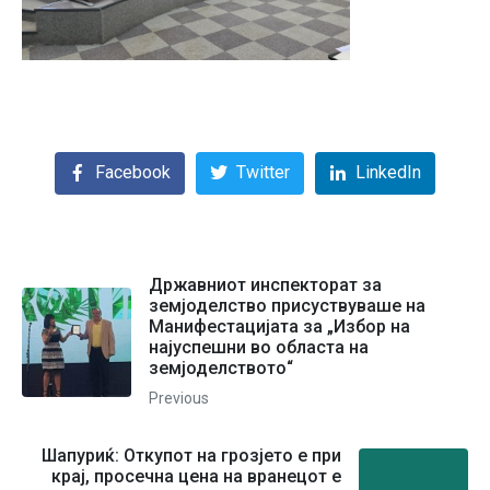
Facebook
Twitter
LinkedIn
Државниот инспекторат за
земјоделство присуствуваше на
Mанифестацијата за „Избор на
најуспешни во областа на
земјоделството“
Previous
Шапуриќ: Откупoт на грозјето е при
крај, просечна цена на вранецот е