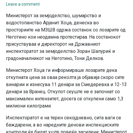
Leave a comment
Министерот за земјоделство, шумарство и
водостопанство Арјанит Хоџа, денеска во
просториите на МЗШВ одржа состанок со лозарите од
Неготино кои неодамна протестираа. На состанокот
присуствуваа и директорот на Државниот
инспекторатот за земјоделство Зоран Шапуриќ и
градоначалникот на Неготино, Тони Делков.
Министерот Хоџа ги информираше лозарите дека
откупната цена за оваа реколта ја објавија скоро сите
винарии и изнесува 11 денари за Смедеревка и 12-13
денари за Вранец. Откупот сеуште не е започнат со
максимален интензитет, досега се откупени само 1,3
милиони килограми.
Инспекторатот е на терен секојдневно, сита ваги се
баждарени, а во наредните денови инспекциските
контроли ќе бидат уште повеќе засилени. Министерот