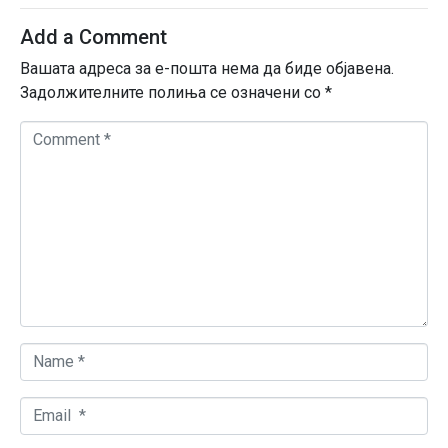
Add a Comment
Вашата адреса за е-пошта нема да биде објавена.
Задолжителните полиња се означени со
*
C
o
m
m
e
n
t
*
N
a
m
E
e
m