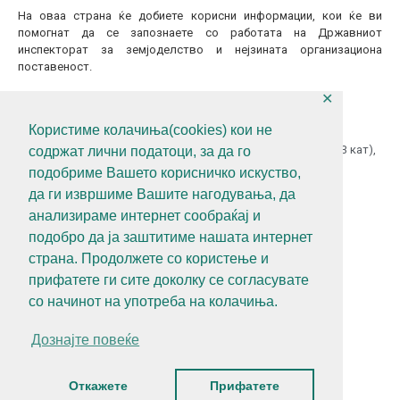
На оваа страна ќе добиете корисни информации, кои ќе ви
помогнат да се запознаете со работата на Државниот
инспекторат за земјоделство и нејзината организациона
поставеност.
✕
КОНТАКТИТАЈТЕ НЕ
Користиме колачиња(cookies) кои не
ул.Гоце Делчев бр.18 (Македонска Радио Телевизија 13 кат),
содржат лични податоци, за да го
1000 Скопје, Р.С.Македонија
подобриме Вашето корисничко искуство,
+389 (0)2 3121 462
да ги извршиме Вашите нагодувања, да
анализираме интернет сообраќај и
+389 (0)2 3121 462
подобро да ја заштитиме нашата интернет
diz@diz.gov.mk
страна. Продолжете со користење и
прифатете ги сите доколку се согласувате
СЛЕДЕТЕ НЕ
со начинот на употреба на колачиња.
Дознајте повеќе
Политика за приватност
Алатки за приватност
Откажете
Прифатете