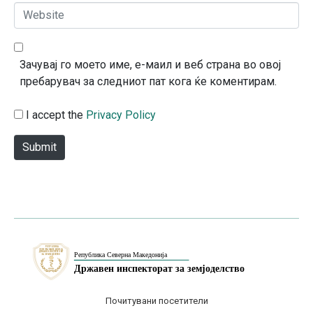
*
a
W
i
e
l
b
*
s
Зачувај го моето име, е-маил и веб страна во овој
i
пребарувач за следниот пат кога ќе коментирам.
t
e
I accept the
Privacy Policy
Submit
Почитувани посетители