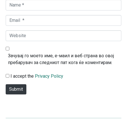
N
a
m
E
e
m
*
a
W
i
e
l
b
*
s
Зачувај го моето име, е-маил и веб страна во овој
i
пребарувач за следниот пат кога ќе коментирам.
t
e
I accept the
Privacy Policy
Submit