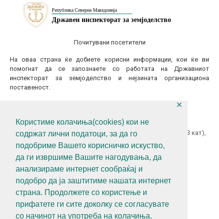
Почитувани посетители
На оваа страна ќе добиете корисни информации, кои ќе ви
помогнат да се запознаете со работата на Државниот
инспекторат за земјоделство и нејзината организациона
поставеност.
✕
КОНТАКТИТАЈТЕ НЕ
Користиме колачиња(cookies) кои не
ул.Гоце Делчев бр.18 (Македонска Радио Телевизија 13 кат),
содржат лични податоци, за да го
1000 Скопје, Р.С.Македонија
подобриме Вашето корисничко искуство,
+389 (0)2 3121 462
да ги извршиме Вашите нагодувања, да
анализираме интернет сообраќај и
+389 (0)2 3121 462
подобро да ја заштитиме нашата интернет
diz@diz.gov.mk
страна. Продолжете со користење и
прифатете ги сите доколку се согласувате
СЛЕДЕТЕ НЕ
со начинот на употреба на колачиња.