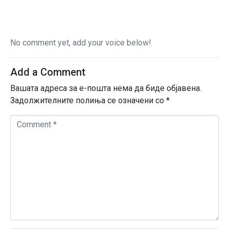
No comment yet, add your voice below!
Add a Comment
Вашата адреса за е-пошта нема да биде објавена.
Задолжителните полиња се означени со
*
C
o
m
m
e
n
t
*