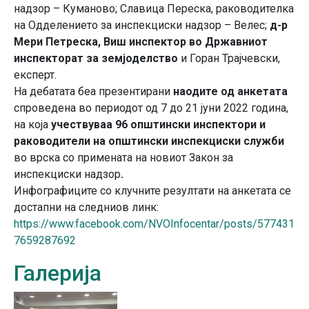
надзор – Куманово; Славица Переска, раководителка
на Одделението за инспекциски надзор – Велес;
д-р
Мери Петреска, Виш инспектор во Државниот
инспекторат за земјоделство
и Горан Трајчевски,
експерт.
На дебатата беа презентирани
наодите од анкетата
спроведена во периодот од 7 до 21 јуни 2022 година,
на која
учествуваа 96 општински инспектори и
раководители на општински инспекциски служби
во врска со примената на новиот Закон за
инспекциски надзор
.
Инфографиците со клучните резултати на анкетата се
достапни на следниов линк:
https://www.facebook.com/NVOInfocentar/posts/577431
7659287692
Галерија