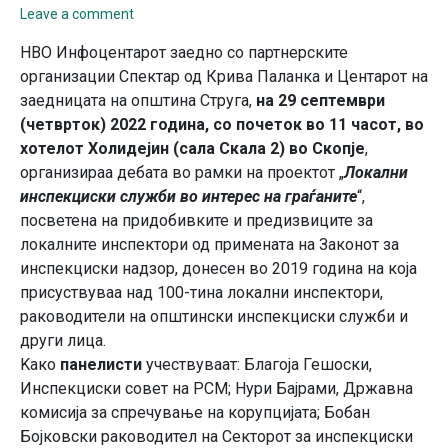
Leave a comment
НВО Инфоцентарот заедно со партнерските
организации Спектар од Крива Паланка и Центарот на
заедницата на општина Струга,
на 29 септември
(четврток) 2022 година, со почеток во 11 часот, во
хотелот Холидејин (сала Скала 2) во Скопје
,
организираа дебата во рамки на проектот „
Локални
инспекциски служби во интерес на граѓаните
“,
посветена на придобивките и предизвиците за
локалните инспектори од примената на Законот за
инспекциски надзор, донесен во 2019 година на која
присуствуваа над 100-тина локални инспектори,
раководители на општински инспекциски служби и
други лица.
Kако
панелисти
учествуваат: Благоја Гешоски,
Инспекциски совет на РСМ; Нури Бајрами, Државна
комисија за спречување на корупцијата; Бобан
Бојковски раководител на Секторoт за инспекциски