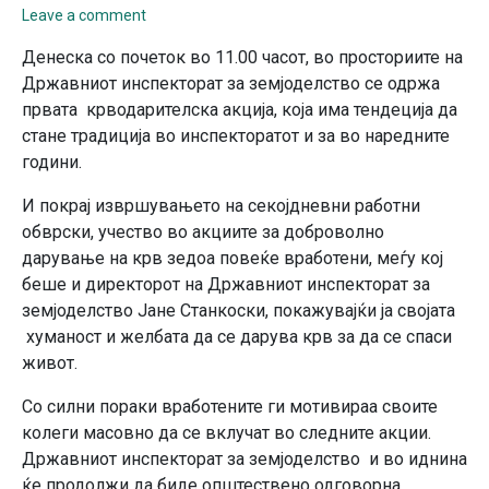
Leave a comment
Денеска со почеток во 11.00 часот, во просториите на
Државниот инспекторат за земјоделство се одржа
првата крводарителска акција, која има тендеција да
стане традиција во инспекторатот и за во наредните
години.
И покрај извршувањето на секојдневни работни
обврски, учество во акциите за доброволно
дарување на крв зедоа повеќе вработени, меѓу кој
беше и директорот на Државниот инспекторат за
земјоделство Јане Станкоски, покажувајќи ја својата
хуманост и желбата да се дарува крв за да се спаси
живот.
Со силни пораки вработените ги мотивираа своите
колеги масовно да се вклучат во следните акции.
Државниот инспекторат за земјоделство и во иднина
ќе продолжи да биде општествено одговорна