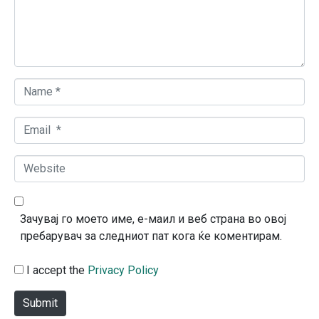
n
t
*
N
a
m
E
e
m
*
a
W
i
e
l
b
*
s
Зачувај го моето име, е-маил и веб страна во овој
i
пребарувач за следниот пат кога ќе коментирам.
t
e
I accept the
Privacy Policy
Submit