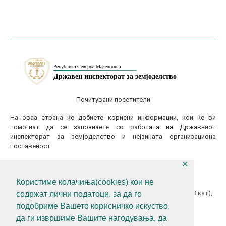
Почитувани посетители
На оваа страна ќе добиете корисни информации, кои ќе ви
помогнат да се запознаете со работата на Државниот
инспекторат за земјоделство и нејзината организациона
поставеност.
✕
КОНТАКТИТАЈТЕ НЕ
Користиме колачиња(cookies) кои не
ул.Гоце Делчев бр.18 (Македонска Радио Телевизија 13 кат),
содржат лични податоци, за да го
1000 Скопје, Р.С.Македонија
подобриме Вашето корисничко искуство,
+389 (0)2 3121 462
да ги извршиме Вашите нагодувања, да