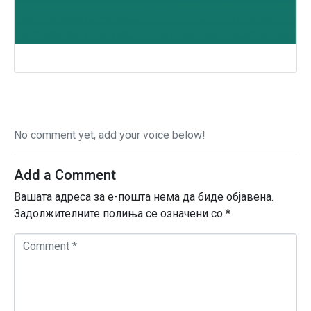
No comment yet, add your voice below!
Add a Comment
Вашата адреса за е-пошта нема да биде објавена.
Задолжителните полиња се означени со
*
C
o
m
m
e