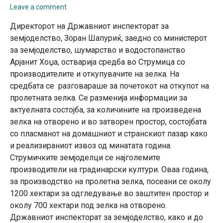
Leave a comment
Директорот на Државниот инспекторат за
земјоделство, Зоран Шапуриќ, заедно со министерот
за земјоделство, шумарство и водостопанство
Арјанит Хоџа, остварија средба во Струмица со
производителите и откупувачите на зелка. На
средбата се разговараше за почетокот на откупот на
пролетната зелка. Се разменија информации за
актуелната состојба, за количините на произведена
зелка на отворено и во затворен простор, состојбата
со пласманот на домашниот и странскиот пазар како
и реализираниот извоз од минатата година.
Струмичките земјоделци се најголемите
производители на градинарски култури. Оваа година,
за производство на пролетна зелка, посеани се околу
1200 хектари за одгледување во заштитен простор и
околу 700 хектари под зелка на отворено.
Државниот инспекторат за земјоделство, како и до