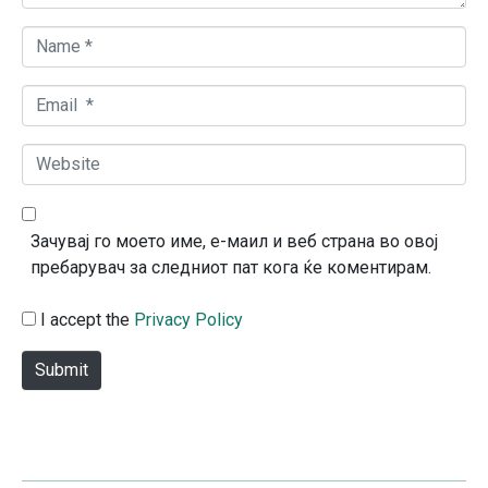
N
a
m
E
e
m
*
a
W
i
e
l
b
*
s
Зачувај го моето име, е-маил и веб страна во овој
i
пребарувач за следниот пат кога ќе коментирам.
t
e
I accept the
Privacy Policy
Submit