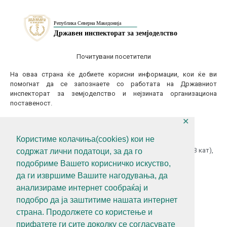
Почитувани посетители
На оваа страна ќе добиете корисни информации, кои ќе ви
помогнат да се запознаете со работата на Државниот
инспекторат за земјоделство и нејзината организациона
поставеност.
✕
КОНТАКТИТАЈТЕ НЕ
Користиме колачиња(cookies) кои не
ул.Гоце Делчев бр.18 (Македонска Радио Телевизија 13 кат),
содржат лични податоци, за да го
1000 Скопје, Р.С.Македонија
подобриме Вашето корисничко искуство,
+389 (0)2 3121 462
да ги извршиме Вашите нагодувања, да
анализираме интернет сообраќај и
+389 (0)2 3121 462
подобро да ја заштитиме нашата интернет
diz@diz.gov.mk
страна. Продолжете со користење и
прифатете ги сите доколку се согласувате
СЛЕДЕТЕ НЕ