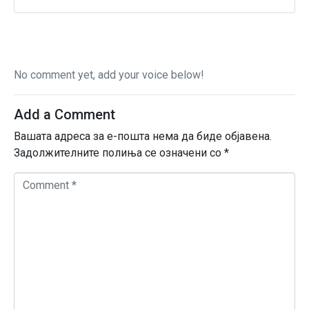
No comment yet, add your voice below!
Add a Comment
Вашата адреса за е-пошта нема да биде објавена.
Задолжителните полиња се означени со
*
C
o
m
m
e
n
t
*