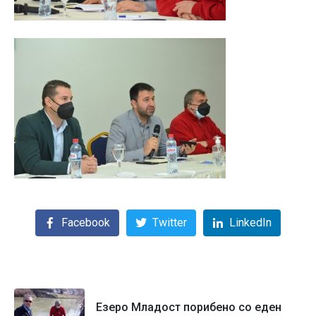
Facebook
Twitter
LinkedIn
Езеро Младост порибено со еден