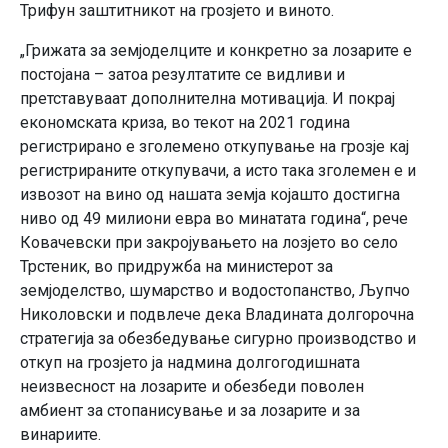
Трифун заштитникот на грозјето и виното.
„Грижата за земјоделците и конкретно за лозарите е
постојана – затоа резултатите се видливи и
претставуваат дополнителна мотивација. И покрај
економската криза, во текот на 2021 година
регистрирано е зголемено откупување на грозје кај
регистрираните откупувачи, а исто така зголемен е и
извозот на вино од нашата земја којашто достигна
ниво од 49 милиони евра во минатата година“, рече
Ковачевски при закројувањето на лозјето во село
Трстеник, во придружба на министерот за
земјоделство, шумарство и водостопанство, Љупчо
Николовски и подвлече дека Владината долгорочна
стратегија за обезбедување сигурно производство и
откуп на грозјето ја надмина долгогодишната
неизвесност на лозарите и обезбеди поволен
амбиент за стопанисување и за лозарите и за
винариите.