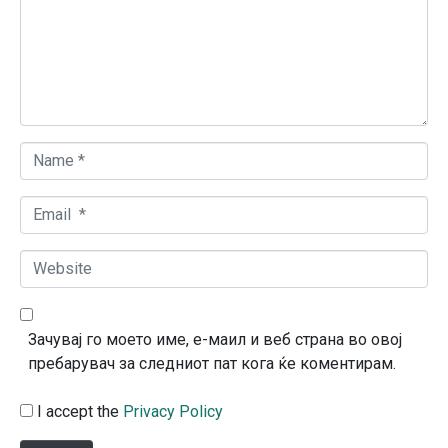
m
e
n
t
*
N
a
m
E
e
m
*
a
W
i
e
l
b
*
s
Зачувај го моето име, е-маил и веб страна во овој
i
пребарувач за следниот пат кога ќе коментирам.
t
e
I accept the
Privacy Policy