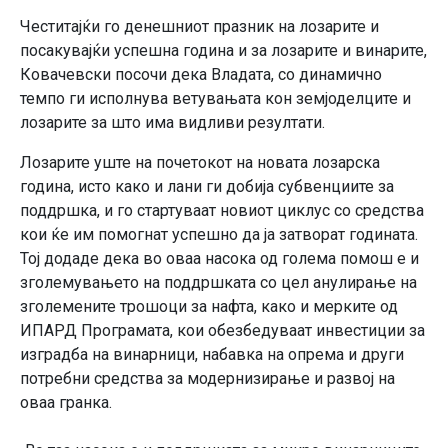
Честитајќи го денешниот празник на лозарите и
посакувајќи успешна година и за лозарите и винарите,
Ковачевски посочи дека Владата, со динамично
темпо ги исполнува ветувањата кон земјоделците и
лозарите за што има видливи резултати.
Лозарите уште на почетокот на новата лозарска
година, исто како и лани ги добија субвенциите за
поддршка, и го стартуваат новиот циклус со средства
кои ќе им помогнат успешно да ја затворат годината.
Тој додаде дека во оваа насока од голема помош е и
зголемувањето на поддршката со цел анулирање на
зголемените трошоци за нафта, како и мерките од
ИПАРД Програмата, кои обезбедуваат инвестиции за
изградба на винарници, набавка на опрема и други
потребни средства за модернизирање и развој на
оваа гранка.