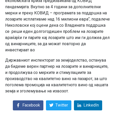
економската криза предизвикана од КОВИД
пандемијата. Вкупно за 4 години за дополнителни
мерки и преку КОВИД – програмата за поддршка на
лозарите исплативме над 16 милиони евра“, подвлече
Николовски кој оцени дека со Владината поддршка
се реши еден долгогодишен проблем на лозарите
враќајќи ги парите кај лозарите што им ги должеа дел
од винарниците, за да можат повторно да
инвестираат во
Диржавниот инспекторат за земјоделство, останува
да бидеме верен партнер на лозарите и винарниците,
и продолжува со мерките и стимулациите за
производство на квалитетно вино на пазарот, за што
поголема промоција на квалитетното вино од нашата
земја и зголемување на извозот.
Facebook
Twitter
LinkedIn