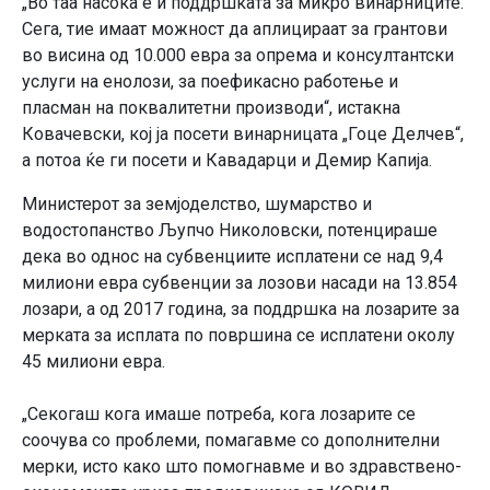
„Во таа насока е и поддршката за микро винарниците.
Сега, тие имаат можност да аплицираат за грантови
во висина од 10.000 евра за опрема и консултантски
услуги на енолози, за поефикасно работење и
пласман на поквалитетни производи“, истакна
Ковачевски, кој ја посети винарницата „Гоце Делчев“,
а потоа ќе ги посети и Кавадарци и Демир Капијa.
Министерот за земјоделство, шумарство и
водостопанство Љупчо Николовски, потенцираше
дека во однос на субвенциите исплатени се над 9,4
милиони евра субвенции за лозови насади на 13.854
лозари, а од 2017 година, за поддршка на лозарите за
мерката за исплата по површина се исплатени околу
45 милиони евра.
„Секогаш кога имаше потреба, кога лозарите се
соочува со проблеми, помагавме со дополнителни
мерки, исто како што помогнавме и во здравствено-