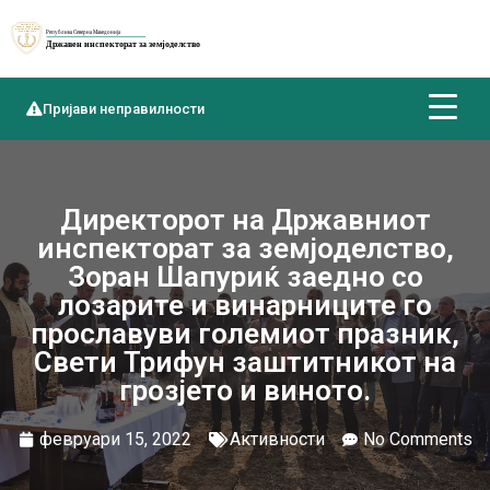
Пријави неправилности
Директорот на Државниот
инспекторат за земјоделство,
Зоран Шапуриќ заедно со
лозарите и винарниците го
прославуви големиот празник,
Свети Трифун заштитникот на
грозјето и виното.
февруари 15, 2022
Активности
No Comments