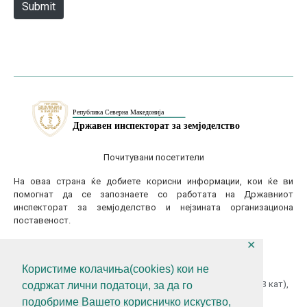
Submit
Почитувани посетители
На оваа страна ќе добиете корисни информации, кои ќе ви
помогнат да се запознаете со работата на Државниот
инспекторат за земјоделство и нејзината организациона
поставеност.
✕
КОНТАКТИТАЈТЕ НЕ
Користиме колачиња(cookies) кои не
ул.Гоце Делчев бр.18 (Македонска Радио Телевизија 13 кат),
содржат лични податоци, за да го
1000 Скопје, Р.С.Македонија
подобриме Вашето корисничко искуство,