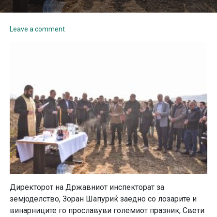
Leave a comment
Директорот на Државниот инспекторат за
земјоделство, Зоран Шапуриќ заедно со лозарите и
винарниците го прославуви големиот празник, Свети